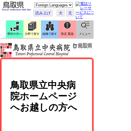
こ
の
ペ
読み上げ
大
元
ー
ジ
を
翻
訳
県外の方へ
分野で探す
組織で探す
防災 緊急
メニュー
す
る
鳥取県立中央病
院ホームページ
へお越しの方へ