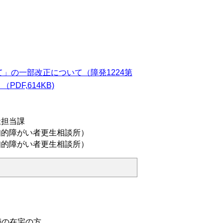
」の一部改正について（障発1224第
DF,614KB)
祉担当課
知的障がい者更生相談所）
知的障がい者更生相談所）
満の在宅の方。