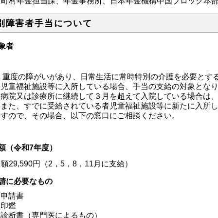
町村年金担当課、年金事務所、日本年金機構中国ブロック本部
別障害者手当について
象者
重度の障がいがあり、日常生活に常時特別の介護を必要とす
児童福祉施設等に入所している場合、手当の支給の対象とな
病院又は診療所に継続して３月を超えて入院している場合は
また、すでに受給されている者児童福祉施設等に新たに入所
すので、その場合、以下の窓口にご相談ください。
額（令和7年度）
額
29,590
円（2，5，8，11月に支給）
請に必要なもの
申請書
印鑑
診断書（専門医によるもの）