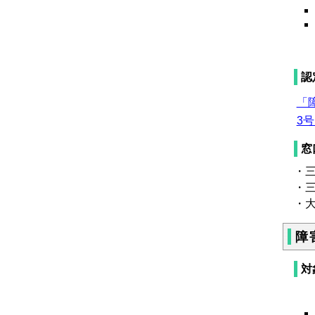
認
「
3号
窓
・
・
・
障
対