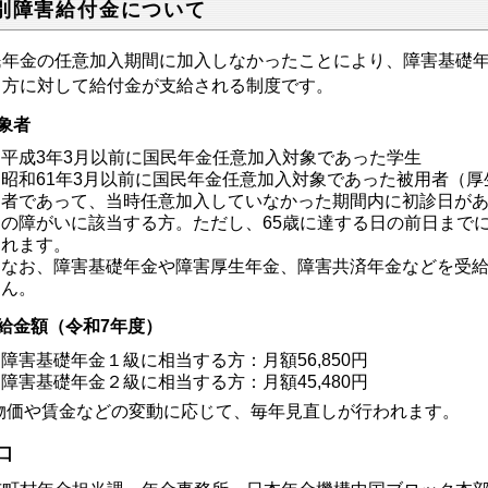
別障害給付金について
民年金の任意加入期間に加入しなかったことにより、障害基礎
る方に対して給付金が支給される制度です。
象者
平成3年3月以前に国民年金任意加入対象であった学生
昭和61年3月以前に国民年金任意加入対象であった被用者（
者であって、当時任意加入していなかった期間内に初診日があ
の障がいに該当する方。ただし、65歳に達する日の前日まで
れます。
なお、障害基礎年金や障害厚生年金、障害共済年金などを受
ん。
給金額（令和7年度）
障害基礎年金１級に相当する方：月額
56,850
円
障害基礎年金２級に相当する方：月額
45,480
円
物価や賃金などの変動に応じて、毎年見直しが行われます。
口