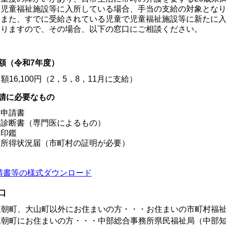
児童福祉施設等に入所している場合、手当の支給の対象とな
また、すでに受給されている児童で児童福祉施設等に新たに
りますので、その場合、以下の窓口にご相談ください。
額（令和7年度）
額
16,100
円（2，5，8，11月に支給）
請に必要なもの
申請書
診断書（専門医によるもの）
印鑑
所得状況届（市町村の証明が必要）
請書等の様式ダウンロード
口
三朝町、大山町以外にお住まいの方・・・お住まいの市町村福
三朝町にお住まいの方・・・中部総合事務所県民福祉局（中部