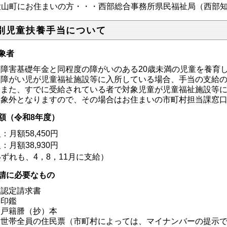
大山町にお住まいの方・・・西部総合事務所県民福祉局（西部
別児童扶養手当について
象者
障害基礎年金と同程度の障がいのある20歳未満の児童を養育
障がい児が児童福祉施設等に入所している場合、手当の支給
また、すでに受給されている者で対象児童が児童福祉施設等
象外となりますので、その場合はお住まいの市町村担当課窓
額（令和8年度）
：月額58,450円
：月額38,930円
ずれも、4，8，11月に支給）
請に必要なもの
認定請求書
印鑑
戸籍謄（抄）本
世帯全員の住民票（市町村によっては、マイナンバーの提示