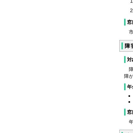
1
2
窓
市
障
対
障
障
年
窓
年