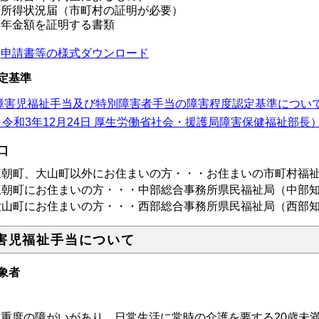
所得状況届（市町村の証明が必要）
年金額を証明する書類
申請書等の様式ダウンロード
定基準
障害児福祉手当及び特別障害者手当の障害程度認定基準について
 令和3年12月24日 厚生労働省社会・援護局障害保健福祉部長）（P
口
三朝町、大山町以外にお住まいの方・・・お住まいの市町村福
三朝町にお住まいの方・・・中部総合事務所県民福祉局（中部
大山町にお住まいの方・・・西部総合事務所県民福祉局（西部
害児福祉手当について
象者
重度の障がいがあり、日常生活に常時の介護を要する20歳未