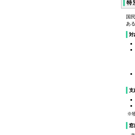
特
国
あ
対
支
※
窓