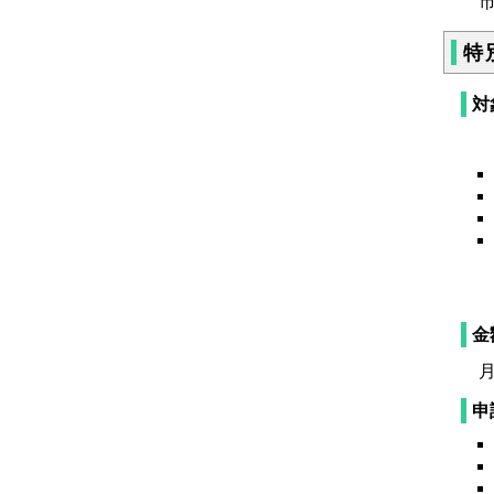
市
特
対
金
月
申