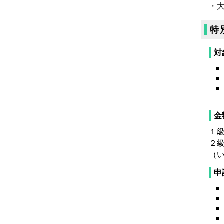
・
特
対
金
１級
２級
（い
申