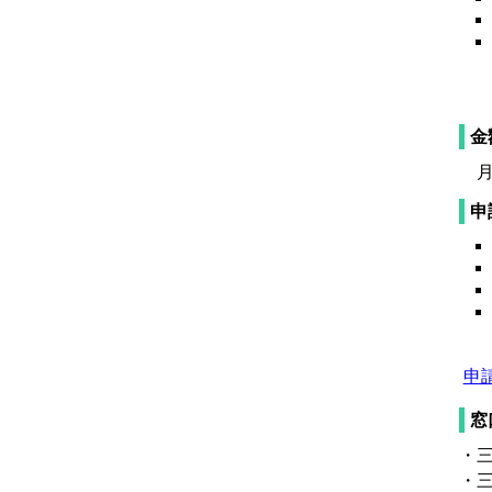
金
月
申
申
窓
・
・