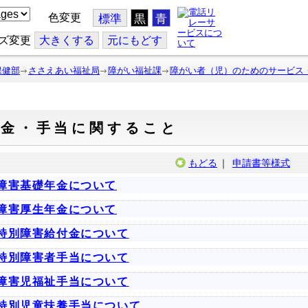
色変更
標準
黒
青
ズ変更
大
きくする
元
にもどす
保健部
ささえあい福祉局
障がい福祉課
障がい者（児）のためのサービス
年金・手当に関すること
もどる
｜
申請書等様式
障害基礎年金について
障害厚生年金について
特別障害給付金について
特別障害者手当について
障害児福祉手当について
特別児童扶養手当について