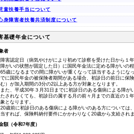
児童扶養手当について
心身障害者扶養共済制度について
害基礎年金について
象者
障害認定日（病気やけがにより初めて診察を受けた日から１
障がいの状態が固定した日）に国民年金法に定める障がいの
65歳になるまでの間に障がいが重くなって該当するようにな
でに国民年金の被保険者期間がある場合、初診日の前日に保
む）が加入期間の3分の2以上ある方が対象となります。
また、平成30年３月31日までに初診日のある傷病による障が
たされなくても、初診日の属する月の前々月までの直近の１
象となります。
20歳前に初診日のある傷病による障がいのある方については
当すれば、保険料納付要件にかかわりなく20歳から支給され
金額（令和7年度）