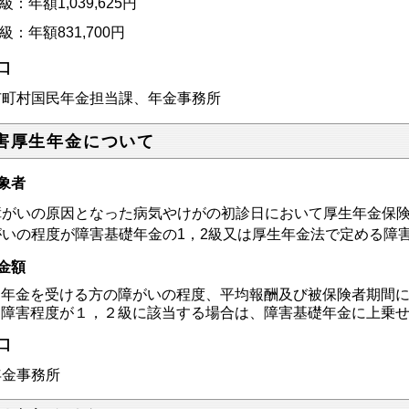
級：年額
1,039,625
円
級：年額
831,700
円
口
町村国民年金担当課、年金事務所
害厚生年金について
象者
がいの原因となった病気やけがの初診日において厚生年金保険
がいの程度が障害基礎年金の1，2級又は厚生年金法で定める障
金額
年金を受ける方の障がいの程度、平均報酬及び被保険者期間
障害程度が１，２級に該当する場合は、障害基礎年金に上乗
口
金事務所