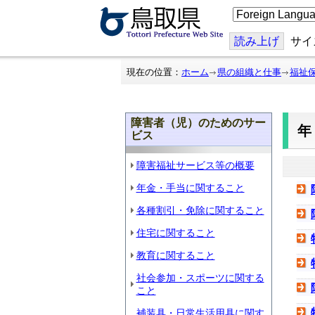
こ
の
ペ
ー
読み上げ
サイ
ジ
を
翻
現在の位置：
ホーム
県の組織と仕事
福祉
訳
す
る
障害者（児）のためのサー
ビス
障害福祉サービス等の概要
年金・手当に関すること
各種割引・免除に関すること
住宅に関すること
教育に関すること
社会参加・スポーツに関する
こと
補装具・日常生活用具に関す