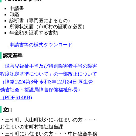
申請書
印鑑
診断書（専門医によるもの）
所得状況届（市町村の証明が必要）
年金額を証明する書類
申請書等の様式ダウンロード
認定基準
「障害児福祉手当及び特別障害者手当の障害
程度認定基準について」の一部改正について
（障発1224第3号 令和3年12月24日 厚生労
働省社会・援護局障害保健福祉部長）
（PDF,614KB)
窓口
・三朝町、大山町以外にお住まいの方・・・
お住まいの市町村福祉担当課
・三朝町にお住まいの方・・・中部総合事務