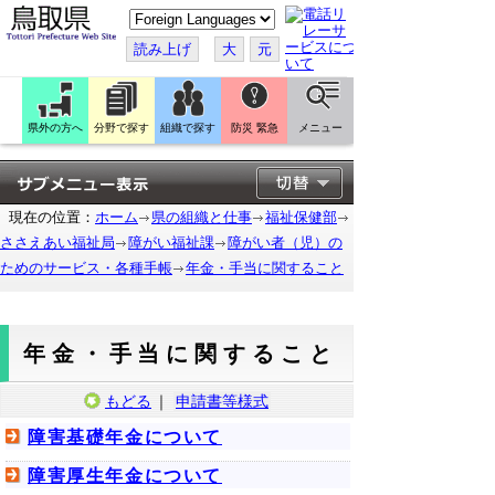
こ
の
ペ
読み上げ
大
元
ー
ジ
を
翻
訳
県外の方へ
分野で探す
組織で探す
防災 緊急
メニュー
す
る
現在の位置：
ホーム
県の組織と仕事
福祉保健部
ささえあい福祉局
障がい福祉課
障がい者（児）の
ためのサービス・各種手帳
年金・手当に関すること
年金・手当に関すること
もどる
｜
申請書等様式
障害基礎年金について
障害厚生年金について