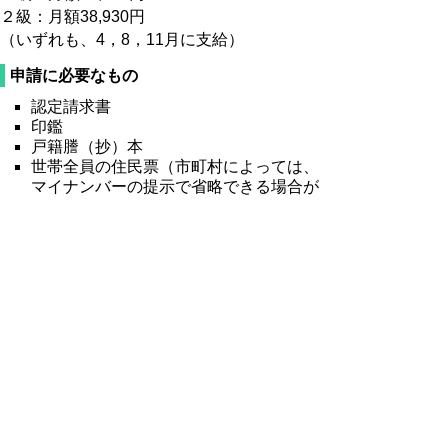
２級：月額38,930円
（いずれも、4，8，11月に支給）
申請に必要なもの
認定請求書
印鑑
戸籍謄（抄）本
世帯全員の住民票（市町村によっては、
マイナンバーの提示で省略できる場合が
あります）
振込先口座申出書
障害判定の書類
（診断書を添付する場合）特別児童扶養
手当認定診断書
（診断書を省略できる場合）療育手帳
A、身体障害者手帳
※申請等の受付はお住まいの市町村担当課窓
口になります。
認定請求書等の様式ダウンロード