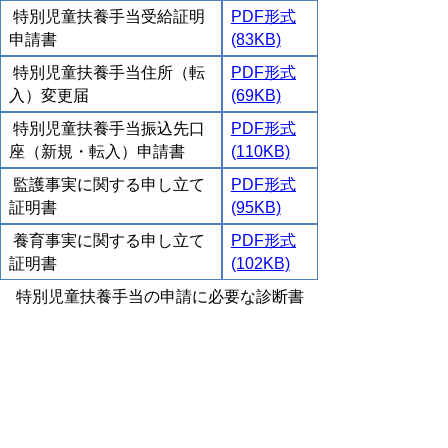
特別児童扶養手当受給証明
PDF形式
申請書
(83KB)
特別児童扶養手当住所（転
PDF形式
入）変更届
(69KB)
特別児童扶養手当振込先口
PDF形式
座（新規・転入）申請書
(110KB)
監護事実に関する申し立て
PDF形式
証明書
(95KB)
養育事実に関する申し立て
PDF形式
証明書
(102KB)
特別児童扶養手当の申請に必要な診断書
は、次の通りです。(Excel形式、PDF形式で
掲載しております)
様式第１号 視覚障害用
（Excel,59KB)
（PDF,171KB）
様式第２号 聴力、平衡機能、そしゃ
く・音声言語機能障害（Excel,72KB)