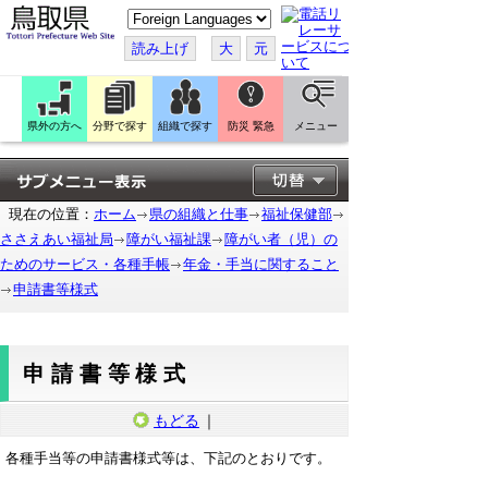
こ
の
ペ
読み上げ
大
元
ー
ジ
を
翻
訳
県外の方へ
分野で探す
組織で探す
防災 緊急
メニュー
す
る
現在の位置：
ホーム
県の組織と仕事
福祉保健部
ささえあい福祉局
障がい福祉課
障がい者（児）の
ためのサービス・各種手帳
年金・手当に関すること
申請書等様式
申請書等様式
もどる
｜
各種手当等の申請書様式等は、下記のとおりです。