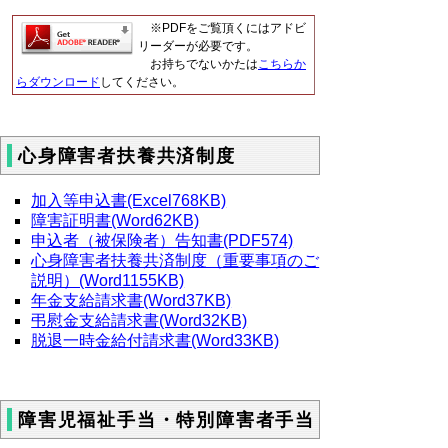
※PDFをご覧頂くにはアドビ
リーダーが必要です。
お持ちでないかたは
こちらか
らダウンロード
してください。
心身障害者扶養共済制度
加入等申込書(Excel768KB)
障害証明書(Word62KB)
申込者（被保険者）告知書(PDF574)
心身障害者扶養共済制度（重要事項のご
説明）(Word1155KB)
年金支給請求書(Word37KB)
弔慰金支給請求書(Word32KB)
脱退一時金給付請求書(Word33KB)
障害児福祉手当・特別障害者手当