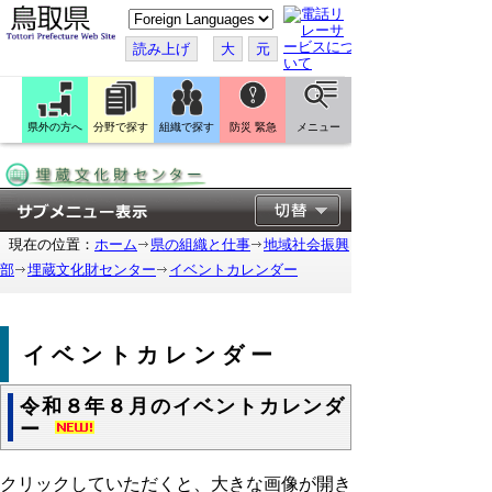
こ
の
ペ
読み上げ
大
元
ー
ジ
を
翻
訳
県外の方へ
分野で探す
組織で探す
防災 緊急
メニュー
す
る
現在の位置：
ホーム
県の組織と仕事
地域社会振興
部
埋蔵文化財センター
イベントカレンダー
イベントカレンダー
令和８年８月のイベントカレンダ
ー
クリックしていただくと、大きな画像が開き