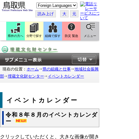
こ
の
ペ
読み上げ
大
元
ー
ジ
を
翻
訳
県外の方へ
分野で探す
組織で探す
防災 緊急
メニュー
す
る
現在の位置：
ホーム
県の組織と仕事
地域社会振興
部
埋蔵文化財センター
イベントカレンダー
イベントカレンダー
令和８年８月のイベントカレンダ
ー
クリックしていただくと、大きな画像が開き