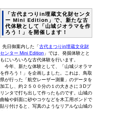
「古代まつりin埋蔵文化財センタ
ー Mini Edition」で、新たな古
代体験として「山城ジオラマを作
ろう！」を開催します！
先日御案内した「
古代まつりin埋蔵文化財
センター Mini Edition
」では、発掘体験とと
もにいろいろな古代体験を行います。
今年、新たな体験として、「山城ジオラマ
を作ろう！」を企画しました。これは、鳥取
県が行った「航空レーザー測量」のデータを
加工し、約２５００分の１の大きさに３Dプ
リンタで打ち出して作ったものです。山城の
曲輪や斜面に砂やコケなどを木工用ボンドで
貼り付けると、写真のようなリアルな山城の
完成です。
今回は、当センターが調査を行っている
「狗尸那（くしな）城」（鳥取市鹿野町）