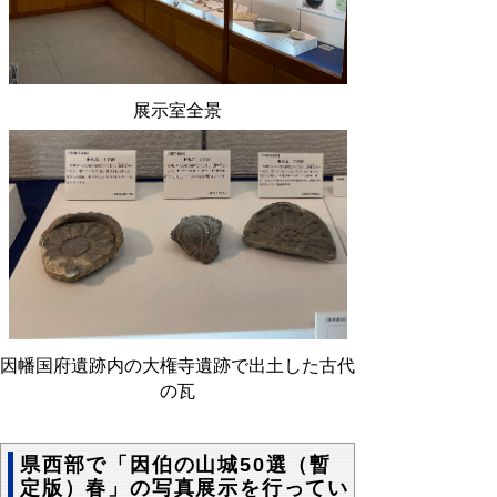
展示室全景
因幡国府遺跡内の大権寺遺跡で出土した古代
の瓦
県西部で「因伯の山城50選（暫
定版）春」の写真展示を行ってい