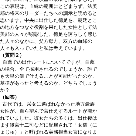
この表現は、血縁の範囲にとどまらず、法美
郡の将来のリーダーたちへの訓示と読めると
思います。中央に出仕した徳足を、朝廷とこ
の地方をつなぐ役割を果たした女性として法
美郡の人々が顕彰した、徳足を誇らしく感じ
た人々のなかに、父方母方、双方の血縁の
人々も入っていたと私は考えています。
（質問２）
自薦での出仕ルートについてですが、自薦
の場合、全て採用されるのでしょうか。誰で
も天皇の側で仕えることが可能だったのか、
基準があったと考えるのか、どちらでしょう
か？
（回答）
古代では、采女に選ばれなかった地方豪族
女性が、自ら望んで宮仕えするルートが開か
れていました。彼女たちの多くは、出仕後は
まず後宮十二司などに配属されて「女孺（に
ょじゅ）」と呼ばれる実務担当女官になりま