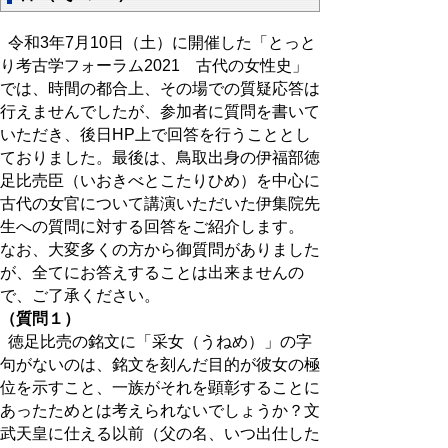
令和3年7月10日（土）に開催した「とっと
り考古学フォーラム2021 古代の女性史」
では、時間の都合上、その場での質疑応答は
行えませんでしたが、参加者に質問を書いて
いただき、後日HP上で回答を行うこととし
ておりました。最後は、鳥取出身の伊福部徳
足比売臣（いおきべとこたりひめ）を中心に
古代の女官について講演いただいた伊集院先
生への質問に対する回答をご紹介します。
なお、大変多くの方から御質問がありました
が、全てにお答えすることは出来ませんの
で、ご了承ください。
（質問１）
徳足比売の銘文に「采女（うねめ）」の字
句がないのは、銘文を刻んだ目的が彼女の極
位を示すこと、一族がそれを顕彰することに
あったためとは考えられないでしょうか？文
武天皇に仕える以前（父の名、いつ出仕した