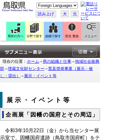
こ
の
ペ
読み上げ
大
元
ー
ジ
を
翻
訳
県外の方へ
分野で探す
組織で探す
防災 緊急
メニュー
す
る
現在の位置：
ホーム
県の組織と仕事
地域社会振興
部
埋蔵文化財センター
普及啓発事業（展示・催
し・貸出）
展示・イベント等
展示・イベント等
企画展「因幡の国府とその周辺」
令和3年10月22日（金）から当センター展
示室で、因幡国府遺跡（鳥取市国府町）をテ