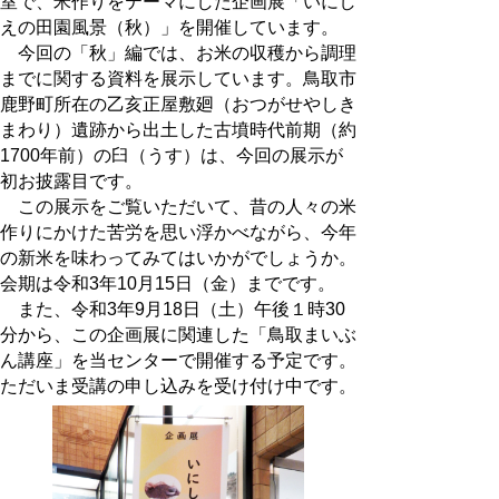
室で、米作りをテーマにした企画展「いにし
えの田園風景（秋）」を開催しています。
今回の「秋」編では、お米の収穫から調理
までに関する資料を展示しています。鳥取市
鹿野町所在の乙亥正屋敷廻（おつがせやしき
まわり）遺跡から出土した古墳時代前期（約
1700年前）の臼（うす）は、今回の展示が
初お披露目です。
この展示をご覧いただいて、昔の人々の米
作りにかけた苦労を思い浮かべながら、今年
の新米を味わってみてはいかがでしょうか。
会期は令和3年10月15日（金）までです。
また、令和3年9月18日（土）午後１時30
分から、この企画展に関連した「鳥取まいぶ
ん講座」を当センターで開催する予定です。
ただいま受講の申し込みを受け付け中です。