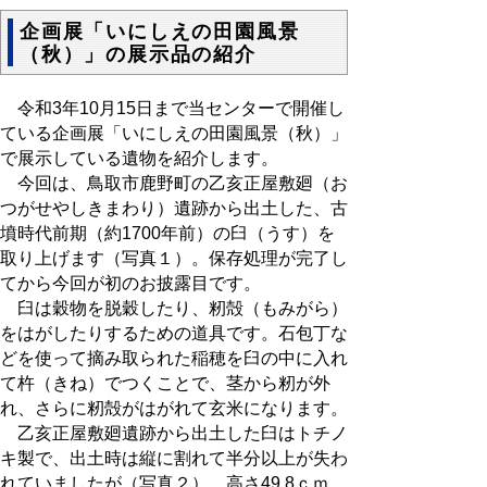
企画展「いにしえの田園風景
（秋）」の展示品の紹介
令和3年10月15日まで当センターで開催し
ている企画展「いにしえの田園風景（秋）」
で展示している遺物を紹介します。
今回は、鳥取市鹿野町の乙亥正屋敷廻（お
つがせやしきまわり）遺跡から出土した、古
墳時代前期（約1700年前）の臼（うす）を
取り上げます（写真１）。保存処理が完了し
てから今回が初のお披露目です。
臼は穀物を脱穀したり、籾殻（もみがら）
をはがしたりするための道具です。石包丁な
どを使って摘み取られた稲穂を臼の中に入れ
て杵（きね）でつくことで、茎から籾が外
れ、さらに籾殻がはがれて玄米になります。
乙亥正屋敷廻遺跡から出土した臼はトチノ
キ製で、出土時は縦に割れて半分以上が失わ
れていましたが（写真２）、高さ49.8ｃｍ、