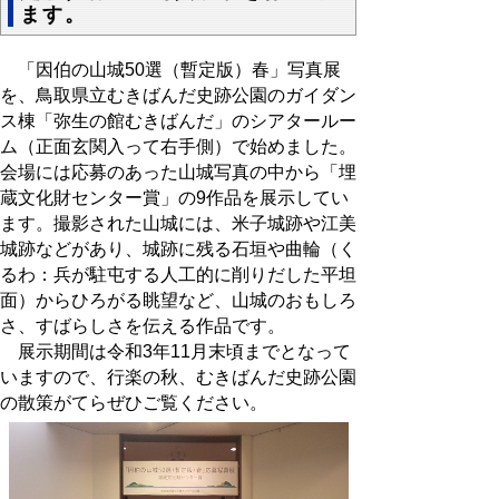
ます。
「因伯の山城50選（暫定版）春」写真展
を、鳥取県立むきばんだ史跡公園のガイダン
ス棟「弥生の館むきばんだ」のシアタールー
ム（正面玄関入って右手側）で始めました。
会場には応募のあった山城写真の中から「埋
蔵文化財センター賞」の9作品を展示してい
ます。撮影された山城には、米子城跡や江美
城跡などがあり、城跡に残る石垣や曲輪（く
るわ：兵が駐屯する人工的に削りだした平坦
面）からひろがる眺望など、山城のおもしろ
さ、すばらしさを伝える作品です。
展示期間は令和3年11月末頃までとなって
いますので、行楽の秋、むきばんだ史跡公園
の散策がてらぜひご覧ください。