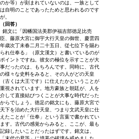
のか等）が刻まれていないのは、一族として
は自明のことであったためと思われるのです
が。
（回答）
銘文に「因幡国法美郡伊福吉部徳足比売
臣、藤原大宮に御宇大行天皇の御世、慶雲四
年歳次丁未春二月二十五日、従七位下を賜わ
られ仕奉る」（原文漢文）と書いているのが
ポイントですね。彼女の極位を示すことが大
事だったのは、もちろんです。同時に、古代
の様々な史料をみると、その人がどの天皇
（古くは大王です）に仕えたかということが
重視されています。地方豪族と朝廷が、人を
介して直接結びつくことが大事な時代だった
からでしょう。徳足の銘文にも、藤原大宮で
天下を治めた大行天皇、つまり文武天皇に仕
えたことが「仕奉」という言葉で書かれてい
ます。古代の感覚からみると、ここが、最も
記録したいことだったはずです。銘文は、
「末代の君等」に墳墓の破壊を戒めました。