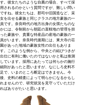
す。彼女たちのような自薦の場合、すべて採
用されるのかという質問ですが、難しい問い
ですね。彼女たちは、郡司や旧国造など、采
女を出せる豪族と同じクラスの地方豪族の一
員です。奈良時代の地方出身の女孺たちのな
かには、令制前から朝廷の直轄地の管理を担
った豪族や、貴重な特産品の産地の豪族の一
員がいます。奈良時代後期には、東大寺の荘
園があった地域の豪族女性の出仕もありま
す。このような例から、中央との結びつきが
出仕に有利に働いたのではないかと私は推測
しています。採用にあたっては何らかの施行
細則があったと思いますが、なにしろ史料不
足で、いまのところ断定はできません。今
後、史料の精査によって明らかになるかもし
れませんので、研究状況を見守っていただけ
ればありがたいと思います。