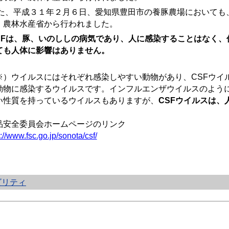
た、平成３１年２月６日、愛知県豊田市の養豚農場においても、
、農林水産省から行われました。
SFは、豚、いのししの病気であり、人に感染することはなく、
ても人体に影響はありません。
※）ウイルスにはそれぞれ感染しやすい動物があり、CSFウイ
動物に感染するウイルスです。インフルエンザウイルスのよう
い性質を持っているウイルスもありますが、
CSFウイルスは、
品安全委員会ホームページのリンク
p://www.fsc.go.jp/sonota/csf/
ビリティ