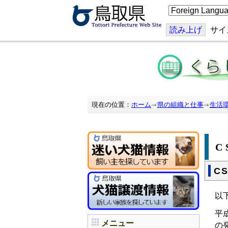
こ
の
ペ
ー
読み上げ
サイ
ジ
を
翻
訳
す
る
現在の位置：
ホーム
県の組織と仕事
生活
C
C
以
平
メニュー
の