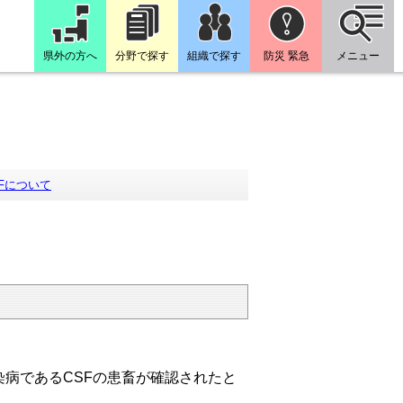
県外の方へ
分野で探す
組織で探す
防災 緊急
メニュー
SFについて
病であるCSFの患畜が確認されたと