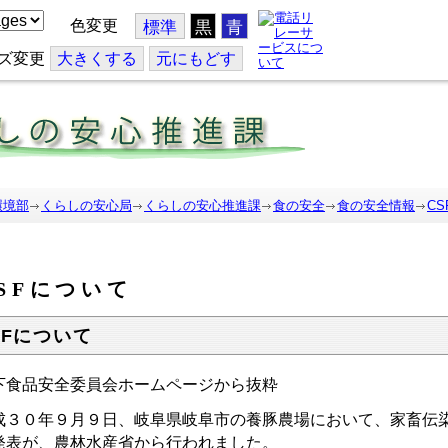
色変更
標準
黒
青
ズ変更
大
きくする
元
にもどす
環境部
くらしの安心局
くらしの安心推進課
食の安全
食の安全情報
C
SFについて
SFについて
下食品安全委員会ホームページから抜粋
成３０年９月９日、岐阜県岐阜市の養豚農場において、家畜伝染
発表が、農林水産省から行われました。