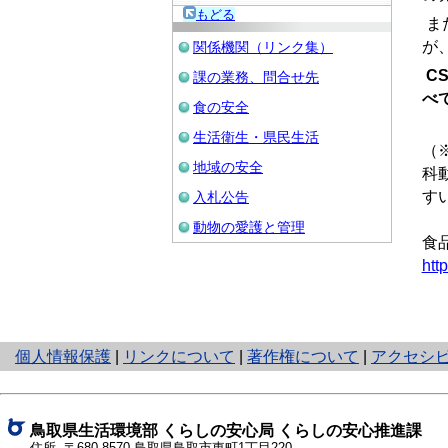
もどる
ま
が
関係機関（リンク集）
C
課の業務、問合せ先
べ
食の安全
生活衛生・県民生活
（
地域の安全
科
す
入札公告
動物の愛護と管理
食
htt
と
個人情報保護
|
リンクについて
|
著作権について
|
アクセシ
り
ネ
ッ
鳥取県生活環境部
くらしの安心局 くらしの安心推進課
ト
住所 〒680-8570
鳥取県鳥取市東町1丁目220