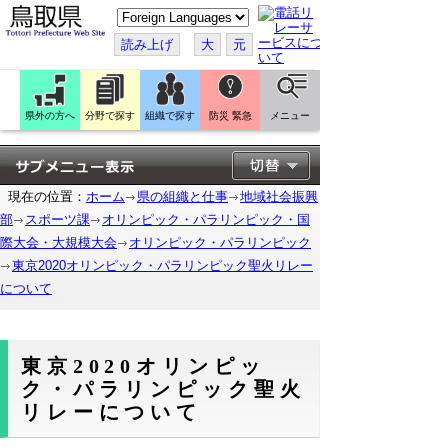
こ
の
ペ
読み上げ
大
元
ー
ジ
を
翻
訳
県外の方へ
分野で探す
組織で探す
防災 緊急
メニュー
す
る
現在の位置：
ホーム
県の組織と仕事
地域社会振興
部
スポーツ課
オリンピック・パラリンピック・国
際大会・大規模大会
オリンピック・パラリンピック
東京2020オリンピック・パラリンピック聖火リレー
について
東京2020オリンピッ
ク・パラリンピック聖火
リレーについて