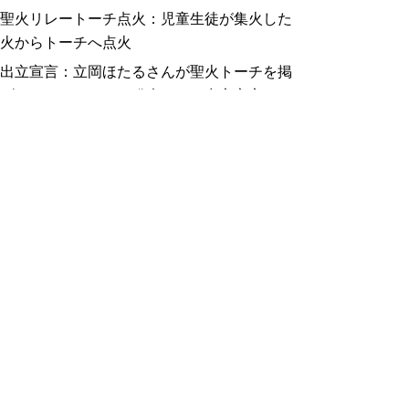
聖火リレートーチ点火：児童生徒が集火した
火からトーチへ点火
出立宣言：立岡ほたるさんが聖火トーチを掲
げて、メッセージの発声により出立宣言
記念撮影
閉会
（５）その他
・新型コロナウイルス感染症拡大防止の観点
から、鳥取県聖火フェスティバルは、当初計
画していた、8月12日の採火イベント（鳥取
市・米子市）、8月12日～8月16日の聖火ビ
ジット（全市町村）を中止し、8月16日の一
日のみで開催いたします。また、一般集客は
行わず、関係者のみで行いますので、ご承知
おきください。
・8月12日現時点では上記計画で実施予定で