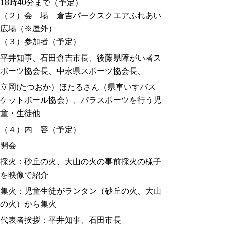
18時40分まで（予定）
（２）会 場 倉吉パークスクエアふれあい
広場（※屋外）
（３）参加者（予定）
平井知事、石田倉吉市長、後藤県障がい者ス
ポーツ協会長、中永県スポーツ協会長、
立岡(たつおか）ほたるさん（県車いすバス
ケットボール協会）、パラスポーツを行う児
童・生徒他
（４）内 容（予定）
開会
採火：砂丘の火、大山の火の事前採火の様子
を映像で紹介
集火：児童生徒がランタン（砂丘の火、大山
の火）から集火
代表者挨拶：平井知事、石田市長