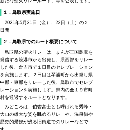
新たな聖火リレールート、等を公表します。
１．鳥取県実施日
2021年5月21日（金）、22日（土）の２
日間
２．鳥取県でのルート概要について
鳥取県の聖火リレーは、まんが王国鳥取を
発信する境港市から出発し、県西部をリレー
した後、倉吉市で１日目のセレブレーション
を実施します。２日目は琴浦町から出発し県
中部・東部をリレーした後、鳥取市でセレブ
レーションを実施します。県内の全１９市町
村を通過するルートとなります。
みどころは、伯耆富士とも呼ばれる秀峰・
大山の雄大な姿を眺めるリレーや、温泉街や
歴史的景観が残る旧街道でのリレーなどで
す。