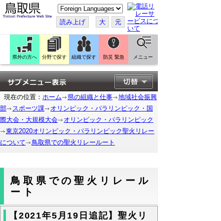
こ
の
ペ
読み上げ
大
元
ー
ジ
を
翻
訳
県外の方へ
分野で探す
組織で探す
防災 緊急
メニュー
す
る
現在の位置：
ホーム
県の組織と仕事
地域社会振興
部
スポーツ課
オリンピック・パラリンピック・国
際大会・大規模大会
オリンピック・パラリンピック
東京2020オリンピック・パラリンピック聖火リレー
について
鳥取県での聖火リレールート
鳥取県での聖火リレール
ート
【2021年5月19日追記】聖火リ