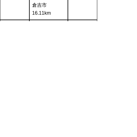
倉吉市
16.11km
琴浦町、北栄
町、三朝町、
湯梨浜町、岩
美町、八頭
布勢総合
町、智頭町、
【2日目】
運動公
若桜町、鳥取
5月22日
園・球技
(土)
市（市街
場
地）、鳥取市
（セレブレー
ション会場）
14.97km
※ルートの詳細については、
大会組織委員
会ホームページ
をご覧ください。