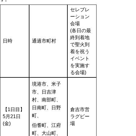
セレブレ
ーション
会場
(各日の最
終到着地
日時
通過市町村
で聖火到
着を祝う
イベント
を実施す
る会場)
境港市、米子
市、日吉津
村、南部町、
日南町、日野
【1日目】
倉吉市営
町、
5月21日
ラグビー
(金)
場
伯耆町、江府
町、大山町、