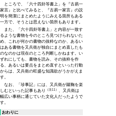
ところで、「六十四卦等書上」を『古易一
家言』と比べてみると、『古易一家言』の説
明を簡潔にまとめたようにみえる箇所もある
一方で、そうとは思えない箇所もあります。
また、「六十四卦等書上」と内容が一致す
るような書物を今のところ見つけられないた
め、これが何かの書物の抜粋なのか、あるい
はある書物を又兵衛が独自にまとめ直したも
のなのかは現在のところ判断しかねます。い
ずれにしても、書物を読み、その抜粋を作
る、あるいは要点をまとめ直すといった行動
からは、又兵衛の旺盛な知識欲がうかがえま
す。
なお、「珍事記」には、又兵衛が蹴鞠を楽
（注11）
しむといった記事もあり
、又兵衛は
幅広い事柄に通じていた文化人だったようで
す。
おわりに