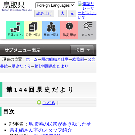
こ
の
ペ
読み上げ
大
元
ー
ジ
を
翻
訳
県外の方へ
分野で探す
組織で探す
防災 緊急
メニュー
す
る
現在の位置：
ホーム
県の組織と仕事
総務部
公文
書館
県史だより
第144回県史だより
第144回県史だより
もどる
｜
目次
記事名：
鳥取藩の民衆が書き残した夢
県史編さん室のスタッフ紹介