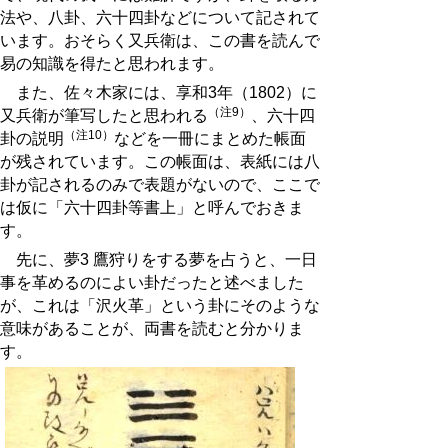
法や、八卦、六十四卦などについて記されて
います。おそらく又兵衛は、この書を読んで
易の知識を得たと思われます。
また、佐々木家には、享和3年（1802）に
（注9）
又兵衛が筆写したと思われる
、六十四
（注10）
卦の説明
などを一冊にまとめた帳面
が残されています。この帳面は、表紙には八
卦が記されるのみで表題がないので、ここで
は仮に「六十四卦等書上」と呼んでおきま
す。
先に、夢3 鷹狩りをする夢を占うと、一日
事を革めるのによい卦だったと述べました
が、これは「沢火革」という卦にそのような
意味があることが、両書を読むと分かりま
す。