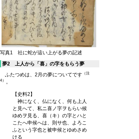
写真1 社に蛇が這い上がる夢の記述
夢2 上人から「喜」の字をもらう夢
（注
ふたつめは、2月の夢についてです
4）
。
【史料2】
神になく、仏になく、何も上人
と見へて、私ニ喜ノ字ヲもらい候
ゆめヲ見る、喜（キ）の字とハと
こたへ申候へは、則サ也、よろこ
ふという字也と被申候とゆめさめ
ける