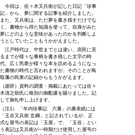
今回は、佐々木又兵衛が記した日記「珍事
記」から、夢に関する記事を紹介しました。
また、又兵衛は、ただ夢を書き残すだけでな
く、書物から得た知識を使って、自身がみた
夢にどのような意味があったのかを判断しよ
うとしていたこともうかがえました。
江戸時代は、中世までとは違い、庶民に至
るまでが様々な事柄を書き残した文字の時
代、広く民衆が様々な本を読めるようになっ
た書物の時代と言われますが、そのことが鳥
取藩の民衆の記録からもうかがえます。
（謝辞）資料の調査・掲載にあたっては佐々
木清之助氏に格別の御配慮を賜りました。記
して御礼申し上げます。
（注1） 「年内珍事記 六番」の裏表紙には
「玉谷又兵衛 玄綱」と記されているが、正
式な屋号の表記は「玉屋」で、「玉谷」とい
う表記は又兵衛が一時期だけ使用した屋号の