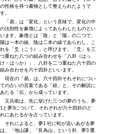
の性格を持つ書物として整えられたようで
す。
「易」は「変化」という意味で、変化の中
の法則性を象徴によってあらわしたものとい
います。象徴とは「陰」と「陽」の二つで、
陽は一本の線、陰は二本の線であらわし、こ
れを「爻（こう）」と呼びます。「爻」を三
つ重ねた八つの組み合わせを「八卦（はっ
け・はっか）」、八卦を二つ重ねた六十四の
組み合わせを六十四卦といいます。
現在の「易」は、六十四卦それぞれについ
ての占いの言葉である「経」と、その解説に
あたる「伝」から成っています。
又兵衛は、先に挙げた三つの夢のうち、夢
1と夢3について、それぞれが六十四卦のど
れにあたるかを占っています。
それによると、夢1 社に蛇が這いあがる夢
は、「地山謙」「艮為山」という卦、夢3 鷹