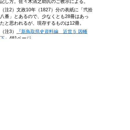
記し方。佐々木清之助氏のご教示による。
（注2）文政10年（1827）分の表紙に「弐拾
八番」とあるので、少なくとも28冊はあっ
たと思われるが、現存するものは12冊。
（注3）
『新鳥取県史資料編 近世５ 因幡
下』
481ページ。
（注4）同上。なお、【史料2】は【史料1】
よりも早い時期のものだが、「珍事記」では
【史料1】の後に続けて記されている。
（注5）
『新鳥取県史資料編 近世５ 因幡
下』
484ページ。
（注6）「土佐太」という人物については不
明。
（注7）以下、易については、「易経」（国
史大事典）、野間文史『五経入門』（研文出
版、2014年）を参照。
（注8）新井白蛾については、奈良場勝『近
世易学研究―江戸時代の易占―』（おうふ