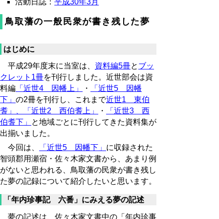
活動日誌：
平成30年3月
鳥取藩の一般民衆が書き残した夢
はじめに
平成29年度末に当室は、
資料編5冊
と
ブッ
クレット1冊
を刊行しました。近世部会は資
料編
「近世4 因幡上」
・
「近世5 因幡
下」
の2冊を刊行し、これまで
近世1 東伯
耆」、
「近世2 西伯耆上」
・
「近世3 西
伯耆下」
と地域ごとに刊行してきた資料集が
出揃いました。
今回は、
「近世5 因幡下」
に収録された
智頭郡用瀬宿・佐々木家文書から、あまり例
がないと思われる、鳥取藩の民衆が書き残し
た夢の記録について紹介したいと思います。
「年内珍事記 六番」にみえる夢の記述
夢の記述は、佐々木家文書中の「年内珍事