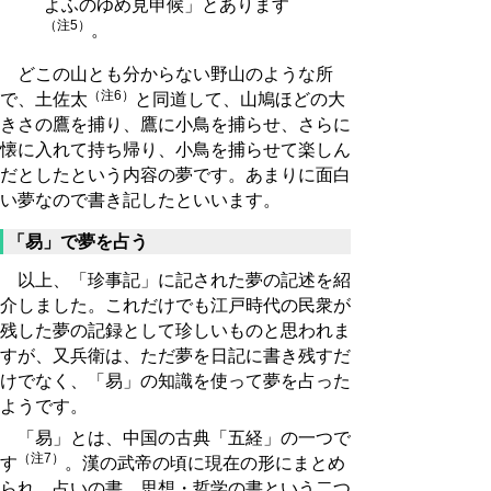
よふのゆめ見申候」とあります
（注5）
。
どこの山とも分からない野山のような所
（注6）
で、土佐太
と同道して、山鳩ほどの大
きさの鷹を捕り、鷹に小鳥を捕らせ、さらに
懐に入れて持ち帰り、小鳥を捕らせて楽しん
だとしたという内容の夢です。あまりに面白
い夢なので書き記したといいます。
「易」で夢を占う
以上、「珍事記」に記された夢の記述を紹
介しました。これだけでも江戸時代の民衆が
残した夢の記録として珍しいものと思われま
すが、又兵衛は、ただ夢を日記に書き残すだ
けでなく、「易」の知識を使って夢を占った
ようです。
「易」とは、中国の古典「五経」の一つで
（注7）
す
。漢の武帝の頃に現在の形にまとめ
られ、占いの書、思想・哲学の書という二つ