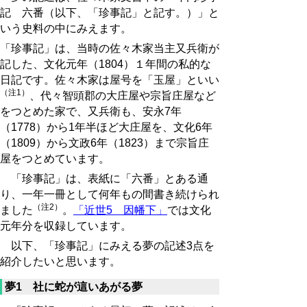
記 六番（以下、「珍事記」と記す。）」と
いう史料の中にみえます。
「珍事記」は、当時の佐々木家当主又兵衛が
記した、文化元年（1804）１年間の私的な
日記です。佐々木家は屋号を「玉屋」といい
（注1）
、代々智頭郡の大庄屋や宗旨庄屋など
をつとめた家で、又兵衛も、安永7年
（1778）から1年半ほど大庄屋を、文化6年
（1809）から文政6年（1823）まで宗旨庄
屋をつとめています。
「珍事記」は、表紙に「六番」とある通
り、一年一冊として何年もの間書き続けられ
（注2）
ました
。
「近世5 因幡下」
では文化
元年分を収録しています。
以下、「珍事記」にみえる夢の記述3点を
紹介したいと思います。
夢1 社に蛇が這いあがる夢