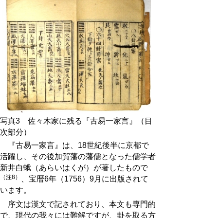
写真3 佐々木家に残る『古易一家言』（目
次部分）
『古易一家言』は、18世紀後半に京都で
活躍し、その後加賀藩の藩儒となった儒学者
新井白蛾（あらいはくが）が著したもので
（注8）
、宝暦6年（1756）9月に出版されて
います。
序文は漢文で記されており、本文も専門的
で、現代の我々には難解ですが、卦を取る方