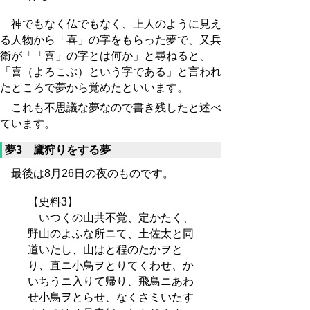
神でもなく仏でもなく、上人のように見え
る人物から「喜」の字をもらった夢で、又兵
衛が「「喜」の字とは何か」と尋ねると、
「喜（よろこぶ）という字である」と言われ
たところで夢から覚めたといいます。
これも不思議な夢なので書き残したと述べ
ています。
夢3 鷹狩りをする夢
最後は8月26日の夜のものです。
【史料3】
いつくの山共不覚、定かたく、
野山のよふな所ニて、土佐太と同
道いたし、山はと程のたかヲと
り、直ニ小鳥ヲとりてくわせ、か
いちうニ入りて帰り、飛鳥ニあわ
せ小鳥ヲとらせ、なくさミいたす