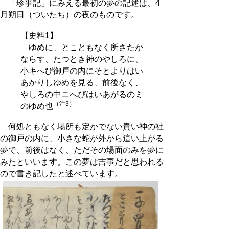
「珍事記」にみえる最初の夢の記述は、4
月朔日（ついたち）の夜のものです。
【史料1】
ゆめに、とこともなく所さたか
ならす、たつとき神のやしろに、
小キへび御戸の内にそとよりはい
あかりしゆめを見る、前後なく、
やしろの中ニへびはいあがるのミ
（注3）
のゆめ也
何処ともなく場所も定かでない貴い神の社
の御戸の内に、小さな蛇が外から這い上がる
夢で、前後はなく、ただその場面のみを夢に
みたといいます。この夢は吉事だと思われる
ので書き記したと述べています。