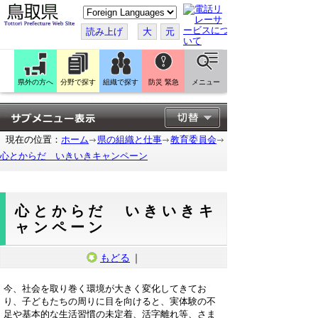
こ
の
ペ
読み上げ
大
元
ー
ジ
を
翻
訳
県外の方へ
分野で探す
組織で探す
防災 緊急
メニュー
す
る
現在の位置：
ホーム
県の組織と仕事
教育委員会
心とからだ いきいきキャンペーン
心とからだ いきいきキ
ャンペーン
もどる
｜
今、社会を取り巻く環境が大きく変化してきてお
り、子どもたちの周りに目を向けると、実体験の不
足や基本的な生活習慣の未定着、活字離れ等、さま