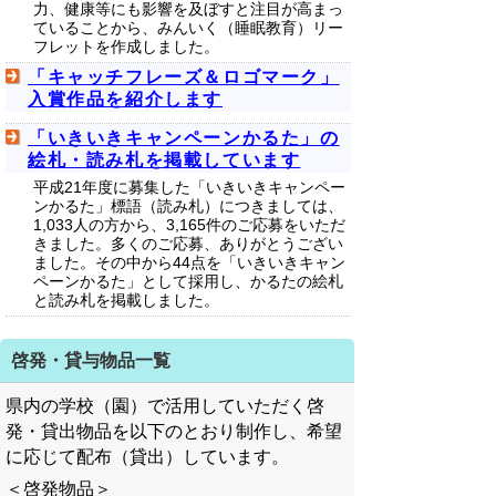
力、健康等にも影響を及ぼすと注目が高まっ
ていることから、みんいく（睡眠教育）リー
フレットを作成しました。
「キャッチフレーズ＆ロゴマーク」
入賞作品を紹介します
「いきいきキャンペーンかるた」の
絵札・読み札を掲載しています
平成21年度に募集した「いきいきキャンペー
ンかるた」標語（読み札）につきましては、
1,033人の方から、3,165件のご応募をいただ
きました。多くのご応募、ありがとうござい
ました。その中から44点を「いきいきキャン
ペーンかるた」として採用し、かるたの絵札
と読み札を掲載しました。
啓発・貸与物品一覧
県内の学校（園）で活用していただく啓
発・貸出物品を以下のとおり制作し、希望
に応じて配布（貸出）しています。
＜啓発物品＞