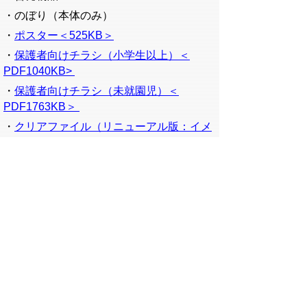
・のぼり（本体のみ）
・
ポスター＜
525KB＞
・
保護者向けチラシ（小学生以上）＜
PDF1040KB>
・
保護者向けチラシ（未就園児）＜
PDF1763KB＞
・
クリアファイル（リニューアル版：イメ
ージ）＜PDF407KB>
＜貸与物品＞
・
大型かるた
いきいきキャンペーンかるたをご活用くだ
さい
ご家庭などでも、かるたをお楽しみくださ
い。
かるた印刷