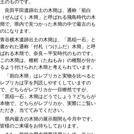
土のものです。
良田平田遺跡出土の木簡は、通称「前白
（ぜんぱく）木簡」と呼ばれる飛鳥時代の木
簡で、県内で見つかった木簡の中で最古のも
のになります。
青谷横木遺跡出土の木簡は、「黒稲一石」と
書かれた通称「付札（つけふだ）木簡」と呼
ばれる木簡で、奈良～平安時代のものです。
この木簡は、種籾（たねもみ）の種類が分か
るよう付けられた木簡と考えられています。
「前白木簡」はレプリカと実物を比べると
レプリカは字を判読しやすくしていますの
で、どちらがレプリカか一目瞭然ですが、
「黒稲一石」木簡はどうでしょう？どちらが
本物で、どちらがレプリカか、実際にご覧い
ただき、当ててみてください。
県内最古の木簡の展示期間も今月中です。
皆様のご来場をお待ちしております。