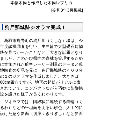
本物木簡と作成した木簡レプリカ
[令和3年3月掲載]
狗尸那城跡ジオラマ完成！
鳥取市鹿野町の狗尸那（くしな）城は、今
年度試掘調査を行い、主曲輪で大型礎石建物
跡が見つかったことなど、大きな話題となり
ました。このたび県内の森林を管理するため
に実施された航空レーザー測量のデータと現
地踏査の所見を元に、狗尸那城跡の４００分
の
１
のジオラマを作成しました。大きさは
60
cm四方ですが、地形の起伏がリアルに表
されていて、コンパクトながら巧妙に防御施
設を設けた様子が良くわかります。
ジオラマでは、階段状に連続する曲輪（く
るわ）などの平坦面を明るい砂色、人工的に
設けた急な斜面（切岸：きりぎし）など斜面