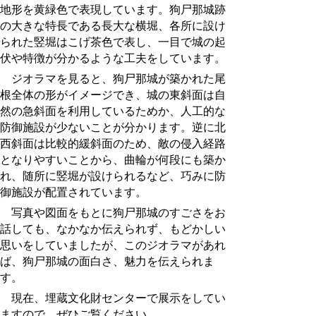
地形を黄緑色で表現しています。狗尸那城跡
の大きな特長である長大な横堀、各所に設け
られた竪堀はこげ茶色で表し、一目で城の起
伏や特徴が分かるような工夫をしています。
ジオラマを見ると、狗尸那城が築かれた尾
根全体の形がイメージでき、城の東斜面は自
然の急斜面を利用しているためか、人工的な
防御施設が少ないことが分かります。逆に北
西斜面は比較的緩斜面のため、敵の侵入経路
となりやすいことから、曲輪が何段にも築か
れ、随所に竪堀が設けられるなど、巧みに防
御施設が配置されています。
写真や図面をもとに狗尸那城のすごさをお
話しても、なかなか伝えられず、もどかしい
思いをしていましたが、このジオラマがあれ
ば、狗尸那城の面白さ、魅力を伝えられま
す。
現在、埋蔵文化財センターで展示をしてい
ますので、ぜひご覧ください。