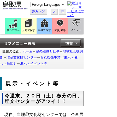
こ
の
ペ
読み上げ
大
元
ー
ジ
を
翻
訳
県外の方へ
分野で探す
組織で探す
防災 緊急
メニュー
す
る
現在の位置：
ホーム
県の組織と仕事
地域社会振興
部
埋蔵文化財センター
普及啓発事業（展示・催
し・貸出）
展示・イベント等
展示・イベント等
今週末、２０日（土）春分の日、
埋文センターがアツイ！！
現在、当埋蔵文化財センターでは、企画展