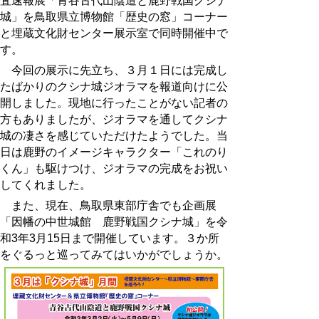
査速報展「青谷古代山陰道と鹿野戦国クシナ
城」を鳥取県立博物館「歴史の窓」コーナー
と埋蔵文化財センター展示室で同時開催中で
す。
今回の展示に先立ち、３月１日には完成し
たばかりのクシナ城ジオラマを報道向けに公
開しました。現地に行ったことがない記者の
方もありましたが、ジオラマを通してクシナ
城の凄さを感じていただけたようでした。当
日は鹿野のイメージキャラクター「これのり
くん」も駆けつけ、ジオラマの完成をお祝い
してくれました。
また、現在、鳥取県東部庁舎でも企画展
「因幡の中世城館 鹿野戦国クシナ城」を令
和3年3月15
日まで開催しています。３か所
をぐるっと巡ってみてはいかがでしょうか。