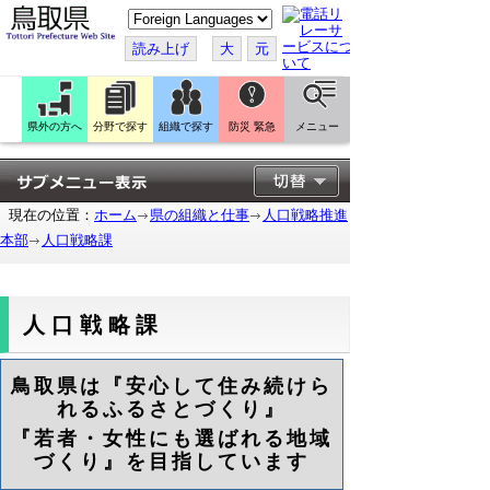
こ
の
ペ
読み上げ
大
元
ー
ジ
を
翻
訳
県外の方へ
分野で探す
組織で探す
防災 緊急
メニュー
す
る
現在の位置：
ホーム
県の組織と仕事
人口戦略推進
本部
人口戦略課
人口戦略課
鳥取県は『安心して住み続けら
れるふるさとづくり』
『若者・女性にも選ばれる地域
づくり』を目指しています