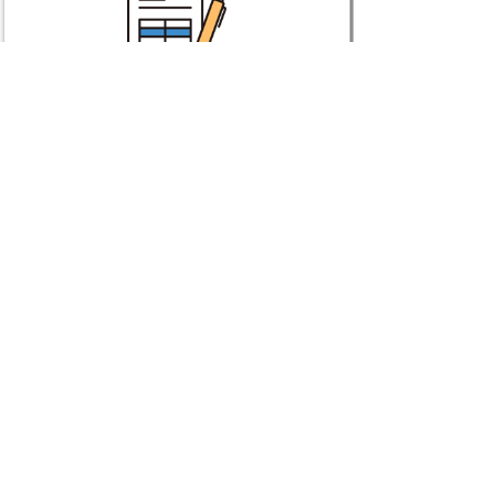
お知らせ
【申込開始】とっとりワクスタFES
８月12日開催！
若者版ふるさと来LOVEとっとり(と
りとも) 令和8年7月サービス開始
【首都圏在住学生向け】ウェルカニ
ネットワークプランナー新規メンバ
ー募集中！
【2026年4月29日・東京】鳥取から
ウェルカム！春のTOKYO新歓ツア
ーを開催しました！
【調達公告】とっとりワクスタＦＥ
Ｓ広報発信業務