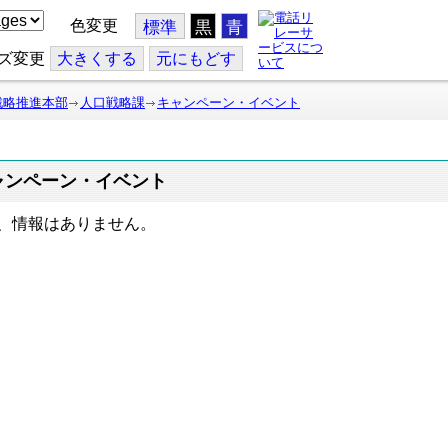
色変更
標準
黒
青
ズ変更
大
きくする
元
にもどす
戦略推進本部
人口戦略課
キャンペーン・イベント
ャンペーン・イベント
、情報はありません。