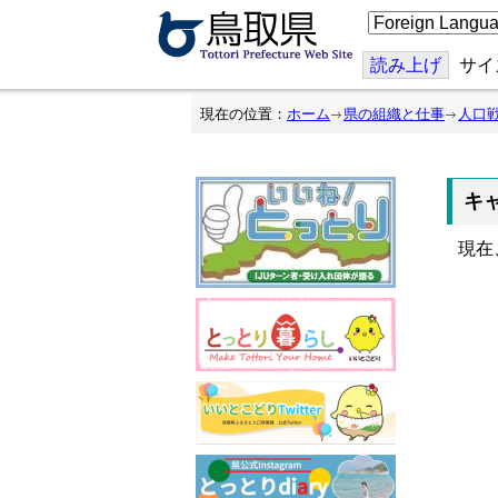
こ
の
ペ
ー
読み上げ
サイ
ジ
を
翻
現在の位置：
ホーム
県の組織と仕事
人口
訳
す
る
キ
現在