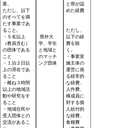
業。
と県が認
ただし、以下
めた経費
のすべてを満
たす事業であ
ること。
ただし、
・５名以上
県外大
以下の経
（教員含む）
学、学生
費を除
の団体である
と地域と
く。
こと
のマッチ
・事業実
・１泊２日以
ング団体
施主体の
上の滞在であ
運営に係
ること
る経常的
・概ね３時間
な経費、
以上の地域活
人件費、
動や研究をす
構成員に
ること
対する個
・地域住民や
人給付的
受入団体との
な経費、
交流があるこ
食糧費