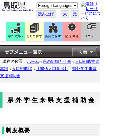
こ
の
ペ
読み上げ
大
元
ー
ジ
を
翻
訳
県外の方へ
分野で探す
組織で探す
防災 緊急
メニュー
す
る
現在の位置：
ホーム
県の組織と仕事
人口戦略推進
本部
人口戦略課
【関係人口創出】
県外学生来県
支援補助金
県外学生来県支援補助金
制度概要