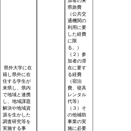
加者の来
県旅費
（公共交
通機関の
利用に要
した経費
に限
る。）
（２）参
加者の滞
県外大学に在
在に要す
籍し県外に在
る経費
住する学生が
（宿泊
来県し、県内
費、寝具
で地域と連携
レンタル
し、地域課題
代等）
解決や地域資
（３）そ
源を生かした
の他補助
調査研究等を
事業の実
実施する事
施に必要