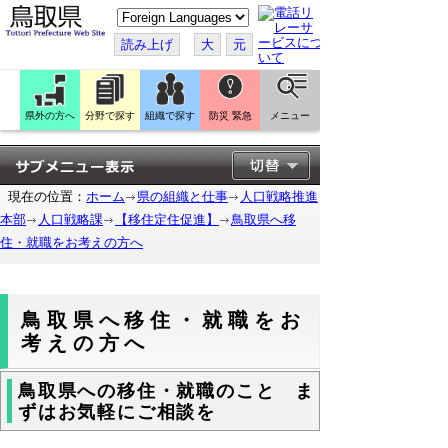
こ
の
ペ
読み上げ
大
元
ー
ジ
を
翻
訳
県外の方へ
分野で探す
組織で探す
防災 緊急
メニュー
す
る
現在の位置：
ホーム
県の組織と仕事
人口戦略推進
本部
人口戦略課
【移住定住促進】
鳥取県へ移
住・就職をお考えの方へ
鳥取県へ移住・就職をお
考えの方へ
鳥取県への移住・就職のこと ま
ずはお気軽にご相談を