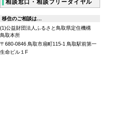
相談窓口・相談フリーダイヤル
移住のご相談は…
(1)公益財団法人ふるさと鳥取県定住機構
鳥取本所
〒680-0846 鳥取市扇町115-1 鳥取駅前第一
生命ビル１F
(2)東京駐在
〒105-0004 東京都港区新橋1-11-7 新橋セン
タープレイスビル２階 とっとり・おかやま
新橋館 移住・しごと相談コーナー内
(3)大阪駐在
〒530-0001 大阪府大阪市北区梅田1-1-3-
2200 大阪駅前第３ビル22階 鳥取県関西本
部内
☎０１２０－８４１－５５８