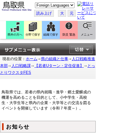
こ
の
ペ
読み上げ
大
元
ー
ジ
を
翻
訳
県外の方へ
分野で探す
組織で探す
防災 緊急
メニュー
す
る
現在の位置：
ホーム
県の組織と仕事
人口戦略推進
本部
人口戦略課
【若者Uターン・定住促進】
とっ
とりワクスタFES
鳥取県では、若者の県内就職・進学・郷土愛醸成の
機運を高めることを目的として、小中学生・
高校
生・大学生等と県内の企業・大学等との交流を図る
イベントを開催しています（令和７年度～）。
お知らせ