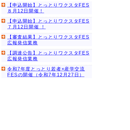
【申込開始】とっとりワクスタFES
８月12日開催！
【申込開始】とっとりワクスタFES
７月12日開催 ！
【審査結果】とっとりワクスタFES
広報発信業務
【調達公告】とっとりワクスタFES
広報発信業務
令和7年度とっとり若者×産学交流
FESの開催（令和7年12月27日）
▲ページ上部に戻る
と
個人情報保護
|
リンクについて
|
著作権に
り
ついて
|
アクセシビリティ
ネ
鳥取県 人口戦略推進本部 人口戦略課