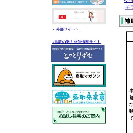
交付要
チラ
補
＜外部サイト＞
↓鳥取の魅力発信情報サイト