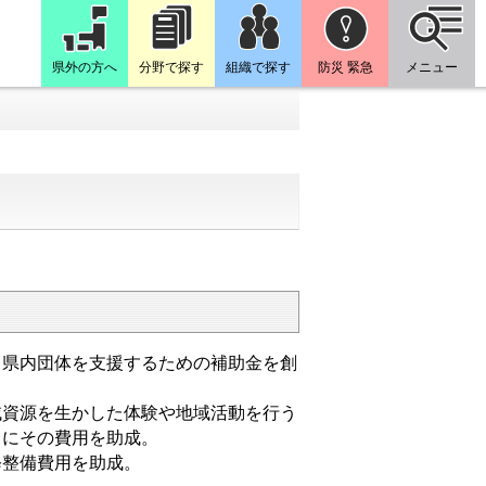
県外の方へ
分野で探す
組織で探す
防災 緊急
メニュー
る県内団体を支援するための補助金を創
域資源を生かした体験や地域活動を行う
）にその費用を助成。
修整備費用を助成。