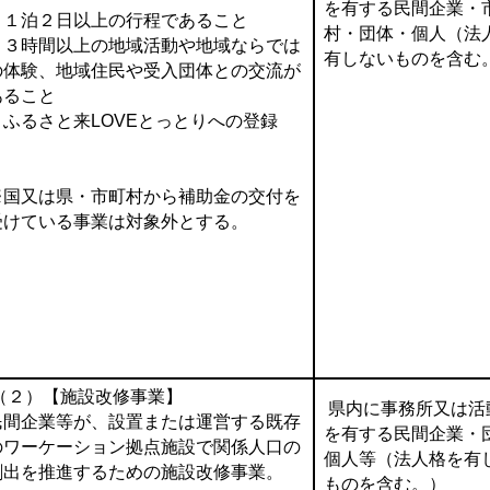
を有する民間企業・
・１泊２日以上の行程であること
村・団体・個人（法
・３時間以上の地域活動や地域ならでは
有しないものを含む
の体験、地域住民や受入団体との交流が
あること
・ふるさと来LOVEとっとりへの登録
※国又は県・市町村から補助金の交付を
受けている事業は対象外とする。
（２）【施設改修事業】
県内に事務所又は活
民間企業等が、設置または運営する既存
を有する民間企業・
のワーケーション拠点施設で関係人口の
個人等（法人格を有
創出を推進するための施設改修事業。
ものを含む。）