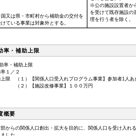
※公の施設設置者か
を受けて既存施設の
※国又は県・市町村から補助金の交付を
理を行う者を除く。
受けている事業は対象外とする。
助率・補助上限
補助率・補助上限
助率１／２
助上限 （１）【関係人口受入れプログラム事業】参加者1人あ
２）【施設改修事業】１００万円
度概要
市部からの関係人口創出・拡大を目的に、関係人口を受け入れ
しました。