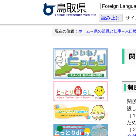
こ
の
ペ
ー
読み上げ
サイ
ジ
を
翻
現在の位置：
ホーム
県の組織と仕事
人口
訳
す
る
制
関
設
（
た
（