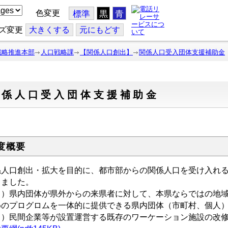
色変更
標準
黒
青
ズ変更
大
きくする
元
にもどす
戦略推進本部
人口戦略課
【関係人口創出】
関係人口受入団体支援補助金
関係人口受入団体支援補助金
度概要
係人口創出・拡大を目的に、都市部からの関係人口を受け入れ
しました。
１）県内団体が県外からの来県者に対して、本県ならではの地
めのプログロムを一体的に提供できる県内団体（市町村、個人
２）民間企業等が設置運営する既存のワーケーション施設の改