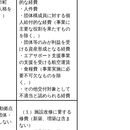
市町
的な経費
人格を
・人件費
。）
・団体構成員に対する個
人給付的な経費（事業に
主要な役割を果たすもの
を除く。）
・団体等のみが利益を受
ける資産形成となる経費
・エアサポート支援事業
の支援を受ける航空運賃
・食糧費（事業実施に必
要不可欠なものを除
く。）
・その他交付対象として
不適当と認められる経費
動拠点
（１）施設改修に要する
団体・
修費（新築、増築は含ま
しない
ない）