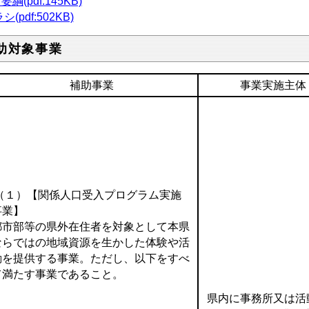
綱(pdf:145KB)
シ(pdf:502KB)
助対象事業
補助事業
事業実施主体
（１）【関係人口受入プログラム実施
事業】
都市部等の県外在住者を対象として本県
ならではの地域資源を生かした体験や活
動を提供する事業。ただし、以下をすべ
て満たす事業であること。
県内に事務所又は活