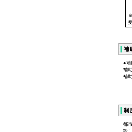
補
●
補
補
（
制
都
設