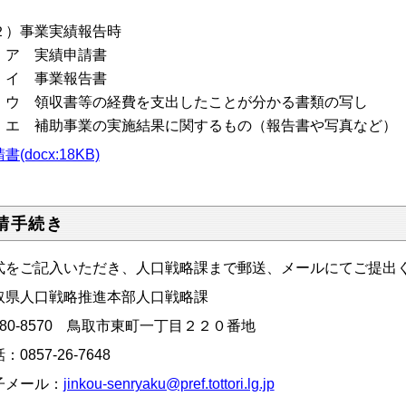
２）事業実績報告時
 実績申請書
 事業報告書
 領収書等の経費を支出したことが分かる書類の写し
 補助事業の実施結果に関するもの（報告書や写真など）
書(docx:18KB)
請手続き
式をご記入いただき、人口戦略課まで郵送、メールにてご提出
取県人口戦略推進本部人口戦略課
680-8570 鳥取市東町一丁目２２０番地
：0857-26-7648
子メール：
jinkou-senryaku@pref.tottori.lg.jp