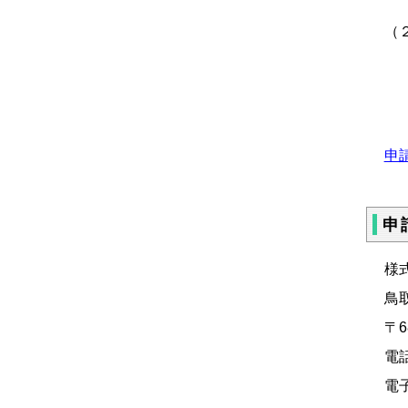
（
ア
イ
ウ
エ
申請
申
様
鳥
〒
電話
電