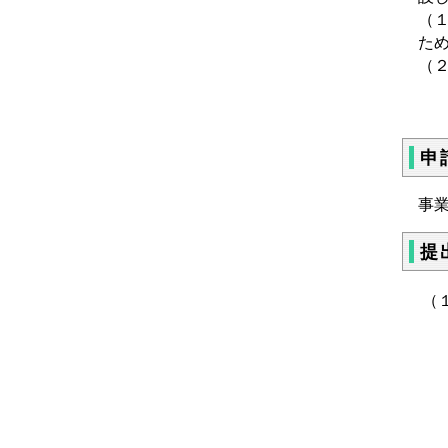
（
た
（
申
事業
提
（
ア
イ
ウ
エ