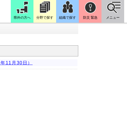
県外の方へ
分野で探す
組織で探す
防災 緊急
メニュー
年11月30日）