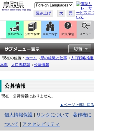
こ
の
ペ
読み上げ
大
元
ー
ジ
を
翻
訳
県外の方へ
分野で探す
組織で探す
防災 緊急
メニュー
す
る
現在の位置：
ホーム
県の組織と仕事
人口戦略推進
本部
人口戦略課
公募情報
公募情報
現在、公募情報はありません。
▲ページ上部に戻る
と
個人情報保護
|
リンクについて
|
著作権に
り
ついて
|
アクセシビリティ