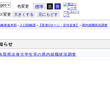
色変更
標準
黒
青
ズ変更
大
きくする
元
にもどす
戦略推進本部
人口戦略課
【若者Uターン・定住促進】
県内就職状況調査
知らせ
鳥取県出身大学生等の県内就職状況調査