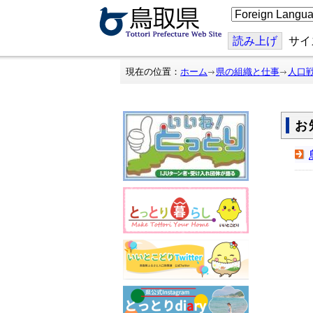
こ
の
ペ
ー
読み上げ
サイ
ジ
を
翻
現在の位置：
ホーム
県の組織と仕事
人口
訳
す
る
お