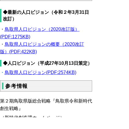
◆最新の人口ビジョン（令和２年3月31日
改訂）
・
鳥取県人口ビジョン（2020改訂版）
(PDF:1275KB)
・
鳥取県人口ビジョンの
概要（
2020改訂
版）(PDF:422KB)
◆人口ビジョン（平成27年10月13日策定）
・
鳥取県人口ビジョン(PDF:2574KB)
参考情報
第２期鳥取県版総合戦略『鳥取県令和新時代
創生戦略』
（新時代創造課ホームページ）
https://www.pref.tottori.lg.jp/288951.htm