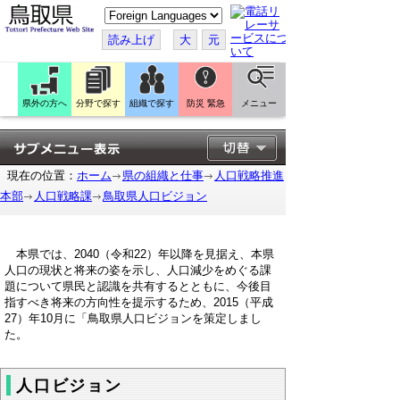
こ
の
ペ
読み上げ
大
元
ー
ジ
を
翻
訳
県外の方へ
分野で探す
組織で探す
防災 緊急
メニュー
す
る
現在の位置：
ホーム
県の組織と仕事
人口戦略推進
本部
人口戦略課
鳥取県人口ビジョン
本県では、2040（令和22）年以降を見据え、本県
人口の現状と将来の姿を示し、人口減少をめぐる課
題について県民と認識を共有するとともに、今後目
指すべき将来の方向性を提示するため、2015（平成
27）年10月に「鳥取県人口ビジョンを策定しまし
た。
人口ビジョン