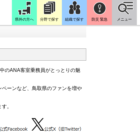
県外の方へ
分野で探す
組織で探す
防災 緊急
メニュー
兼業中のANA客室乗務員がとっとりの魅
ンペーンなど、鳥取県のファンを増や
ます。