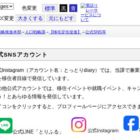
色変更
標準
黒
青
ズ変更
大
きくする
元
にもどす
戦略推進本部
人口戦略課
【移住定住促進】
公式SNS等
式SNSアカウント
式Instagram（アカウント名：とっとりdiary）では、当課で
を移住者目線で発信しています。
の他公式アカウントでは、移住イベントや就職イベント、キャ
う！とあらゆる情報を発信しています。
イコンをクリックすると、プロフィールページにアクセスでき
公式LINE「とりふる」