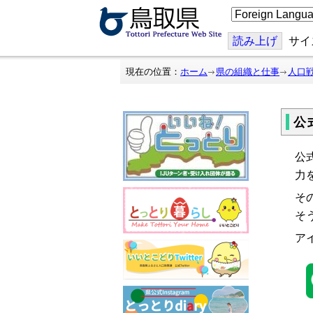
こ
の
ペ
ー
読み上げ
サイ
ジ
を
翻
現在の位置：
ホーム
県の組織と仕事
人口
訳
す
る
公
公
力
そ
そ
ア