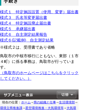
手続き
様式１ 特定施設設置（使用、変更）届出書
様式３ 氏名等変更届出書
様式４ 特定施設廃止届出書
様式５ 承継届出書
様式６ 自主測定結果報告
様式６(記載例) 自主測定結果
※様式２は、受理書であり省略
鳥取市の中核市移行にともない、東部（１市
４町）に係る事務は、鳥取市が行っていま
す。
（鳥取市のホームページはこちらをクリック
してください。）
現在の位置：
ホーム
県の組織と仕事
生活環境部
環境立県推進課
星空環境推進・大気環境等
大気環