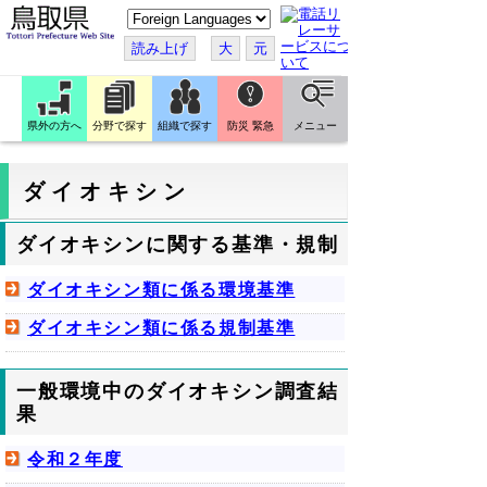
こ
の
ペ
読み上げ
大
元
ー
ジ
を
翻
訳
県外の方へ
分野で探す
組織で探す
防災 緊急
メニュー
す
る
ダイオキシン
ダイオキシンに関する基準・規制
ダイオキシン類に係る環境基準
ダイオキシン類に係る規制基準
一般環境中のダイオキシン調査結
果
令和２年度