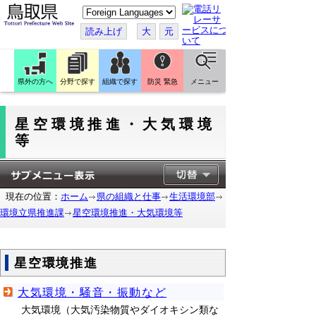
こ
の
ペ
読み上げ
大
元
ー
ジ
を
翻
訳
県外の方へ
分野で探す
組織で探す
防災 緊急
メニュー
す
る
星空環境推進・大気環境
等
現在の位置：
ホーム
県の組織と仕事
生活環境部
環境立県推進課
星空環境推進・大気環境等
星空環境推進
大気環境・騒音・振動など
大気環境（大気汚染物質やダイオキシン類な