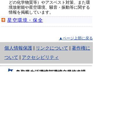
どの化学物質等）やアスベスト対策、また環
境放射能や星空環境、騒音・振動等に関する
情報を掲載しています。
星空環境・保全
▲ページ上部に戻る
と
個人情報保護
|
リンクについて
|
著作権に
り
ついて
|
アクセシビリティ
ネ
鳥取県生活環境部環境立県推進課
ッ
住所 〒680-8570
ト
鳥取県鳥取市東町1丁目220
電話
0857-26-7206
へ
（星空環境推進室）
0857-26-7876
の
（環境イニシアティブ担当）
0857-26-7439
（総務担当）
ファクシミリ 0857-26-8194