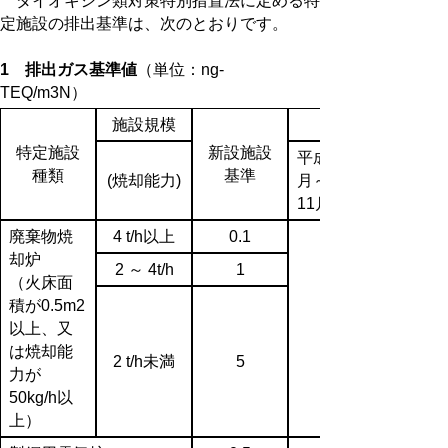
ダイオキシン類対策特別措置法に定める特
定施設の排出基準は、次のとおりです。
1 排出ガス基準値
（単位：ng-
TEQ
施設規模
特定施設
新設施設
平成13年1
種類
基準
(焼却能力)
月～14年
11月
廃棄物焼
4 t/h以上
0.1
却炉
2 ～ 4t/h
1
（火床面
積が0.5m2
以上、又
は焼却能
2 t/h未満
5
力が
50kg/h以
上）