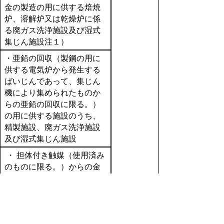
金の製造の用に供する焙焼
炉、溶解炉又は乾燥炉に係
る廃ガス洗浄施設及び湿式
集じん施設注１）
・亜鉛の回収（製鋼の用に
供する電気炉から発生する
ばいじんであって、集じん
機により集められたものか
らの亜鉛の回収に限る。）
の用に供する施設のうち、
精製施設、廃ガス洗浄施設
及び湿式集じん施設
・ 担体付き触媒（使用済み
のものに限る。）からの金
属の回収のように供する施
設のうち、ろ過施設、精製
施設および廃ガス洗浄施設
・廃棄物焼却炉（火床面積