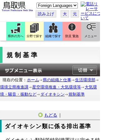
こ
の
ペ
読み上げ
大
元
ー
ジ
を
翻
訳
県外の方へ
分野で探す
組織で探す
防災 緊急
メニュー
す
る
規制基準
現在の位置：
ホーム
県の組織と仕事
生活環境部
環境立県推進課
星空環境推進・大気環境等
大気環
境・騒音・振動など
ダイオキシン
規制基準
もどる
｜
ダイオキシン類に係る排出基準