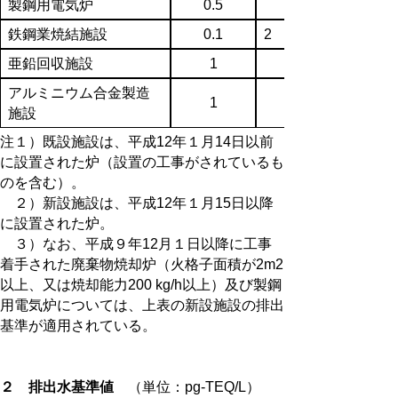
製鋼用電気炉
0.5
鉄鋼業焼結施設
0.1
2
亜鉛回収施設
1
アルミニウム合金製造
1
施設
注１）既設施設は、平成12年１月14日以前
に設置された炉（設置の工事がされているも
のを含む）。
２）新設施設は、平成12年１月15日以降
に設置された炉。
３）なお、平成９年12月１日以降に工事
着手された廃棄物焼却炉（火格子面積が2m2
以上、又は焼却能力200 kg/h以上）及び製鋼
用電気炉については、上表の新設施設の排出
基準が適用されている。
２ 排出水基準値
（単位：pg-TEQ/L）