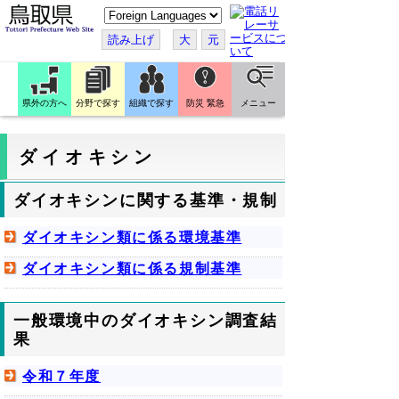
こ
の
ペ
読み上げ
大
元
ー
ジ
を
翻
訳
県外の方へ
分野で探す
組織で探す
防災 緊急
メニュー
す
る
ダイオキシン
ダイオキシンに関する基準・規制
ダイオキシン類に係る環境基準
ダイオキシン類に係る規制基準
一般環境中のダイオキシン調査結
果
令和７年度