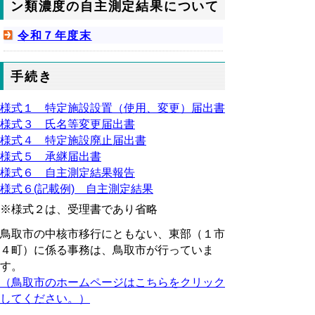
ン類濃度の自主測定結果について
令和７年度末
手続き
様式１ 特定施設設置（使用、変更）届出書
様式３ 氏名等変更届出書
様式４ 特定施設廃止届出書
様式５ 承継届出書
様式６ 自主測定結果報告
様式６(記載例) 自主測定結果
※様式２は、受理書であり省略
鳥取市の中核市移行にともない、東部（１市
４町）に係る事務は、鳥取市が行っていま
す。
（鳥取市のホームページはこちらをクリック
してください。）