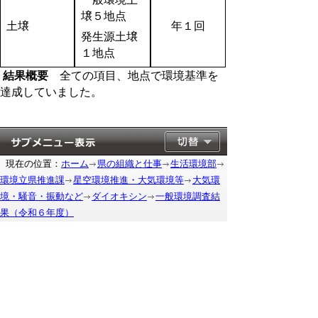
壌５地点
土壌
年１回
発生源土壌
１地点
結果概要
全ての項目、地点で環境基準を
達成していました。
現在の位置：
ホーム
県の組織と仕事
生活環境部
環境立県推進課
星空環境推進・大気環境等
大気環
境・騒音・振動など
ダイオキシン
一般環境調査結
果（令和６年度）
もどる
｜
▲ページ上部に戻る
と
個人情報保護
|
リンクについて
|
著作権に