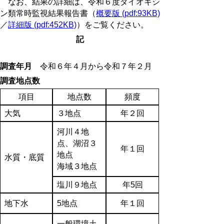
なお、結果の詳細は、令和６度ダイオキシ
ン類常時監視結果報告書（
概要版 (pdf:93KB)
／
詳細版 (pdf:452KB)
）
をご覧ください。
記
調査年月
令和６年４月から令和７年２月
調査地点数
項目
地点数
頻度
大気
３地点
年２回
河川４地
点、湖沼３
年１回
地点
水質・底質
海域３地点
塩川９地点
年5回
地下水
5地点
年１回
一般環境土