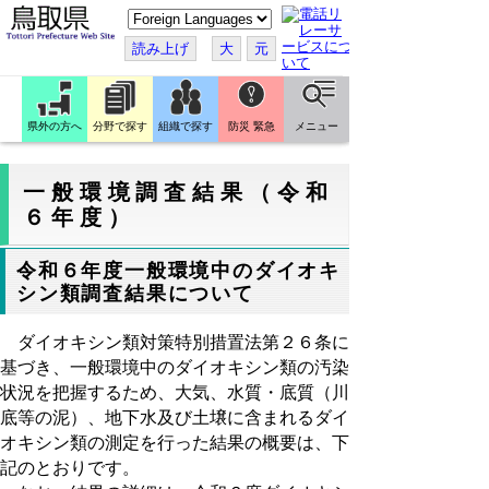
こ
の
ペ
読み上げ
大
元
ー
ジ
を
翻
訳
県外の方へ
分野で探す
組織で探す
防災 緊急
メニュー
す
る
一般環境調査結果（令和
６年度）
令和６年度一般環境中のダイオキ
シン類調査結果について
ダイオキシン類対策特別措置法第２６条に
基づき、一般環境中のダイオキシン類の汚染
状況を把握するため、大気、水質・底質（川
底等の泥）、地下水及び土壌に含まれるダイ
オキシン類の測定を行った結果の概要は、下
記のとおりです。