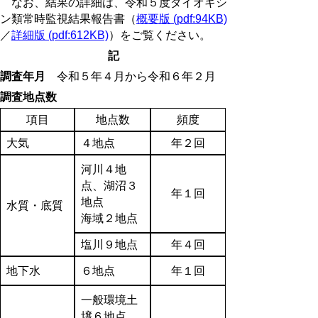
なお、結果の詳細は、令和５度ダイオキシ
ン類常時監視結果報告書（
概要版 (pdf:94KB)
／
詳細版 (pdf:612KB)
）
をご覧ください。
記
調査年月
令和５年４月から令和６年２月
調査地点数
項目
地点数
頻度
大気
４地点
年２回
河川４地
点、湖沼３
年１回
地点
水質・底質
海域２地点
塩川９地点
年４回
地下水
６地点
年１回
一般環境土
壌６地点