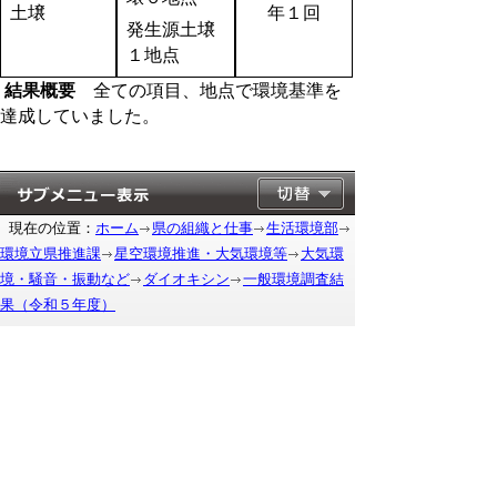
土壌
年１回
発生源土壌
１地点
結果概要
全ての項目、地点で環境基準を
達成していました。
現在の位置：
ホーム
県の組織と仕事
生活環境部
環境立県推進課
星空環境推進・大気環境等
大気環
境・騒音・振動など
ダイオキシン
一般環境調査結
果（令和５年度）
もどる
｜
▲ページ上部に戻る
と
個人情報保護
|
リンクについて
|
著作権に
り
ついて
|
アクセシビリティ