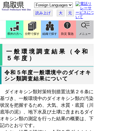
こ
の
ペ
読み上げ
大
元
ー
ジ
を
翻
訳
県外の方へ
分野で探す
組織で探す
防災 緊急
メニュー
す
る
一般環境調査結果（令和
５年度）
令和５年度一般環境中のダイオキ
シン類調査結果について
ダイオキシン類対策特別措置法第２６条に
基づき、一般環境中のダイオキシン類の汚染
状況を把握するため、大気、水質・底質（川
底等の泥）、地下水及び土壌に含まれるダイ
オキシン類の測定を行った結果の概要は、下
記のとおりです。