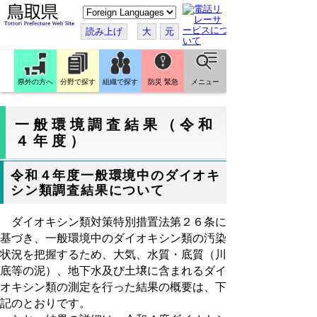
こ
の
ペ
読み上げ
大
元
ー
ジ
を
翻
訳
県外の方へ
分野で探す
組織で探す
防災 緊急
メニュー
す
る
一般環境調査結果（令和
４年度）
令和４年度一般環境中のダイオキ
シン類調査結果について
ダイオキシン類対策特別措置法第２６条に
基づき、一般環境中のダイオキシン類の汚染
状況を把握するため、大気、水質・底質（川
底等の泥）、地下水及び土壌に含まれるダイ
オキシン類の測定を行った結果の概要は、下
記のとおりです。