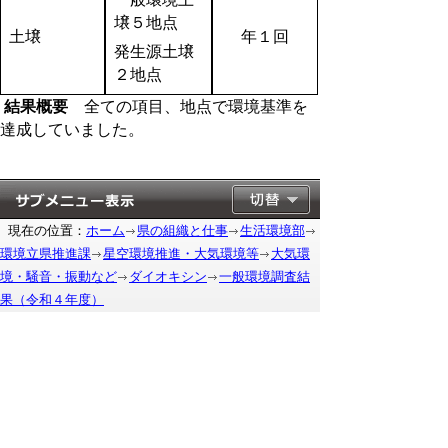
壌５地点
土壌
年１回
発生源土壌
２地点
結果概要
全ての項目、地点で環境基準を
達成していました。
現在の位置：
ホーム
県の組織と仕事
生活環境部
環境立県推進課
星空環境推進・大気環境等
大気環
境・騒音・振動など
ダイオキシン
一般環境調査結
果（令和４年度）
もどる
｜
▲ページ上部に戻る
と
個人情報保護
|
リンクについて
|
著作権に