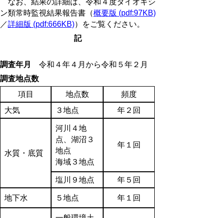
なお、結果の詳細は、令和４度ダイオキシ
ン類常時監視結果報告書（
概要版 (pdf:97KB)
／
詳細版 (pdf:666KB)
）をご覧ください。
記
調査年月
令和４年４月から令和５年２月
調査地点数
項目
地点数
頻度
大気
３地点
年２回
河川４地
点、湖沼３
年１回
地点
水質・底質
海域３地点
塩川９地点
年５回
地下水
５地点
年１回
一般環境土