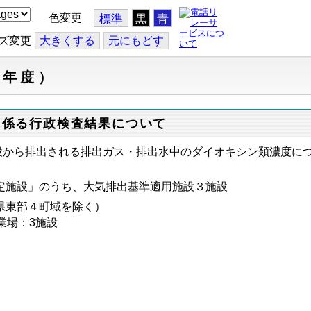
色変更
標準
黒
青
ズ変更
大
きくする
元
にもどす
５年度）
に係る行政検査結果について
設から排出される排出ガス・
排出水中のダイオキシン類濃度に
定施設」のうち、大気排出基準適用施設３
施設
県東部４町域を除く）
業場：3施設