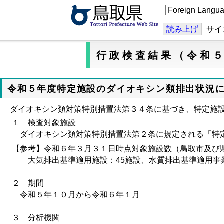
こ
の
ペ
ー
読み上げ
サイ
ジ
を
翻
行政検査結果（令和
訳
す
る
令和５年度特定施設のダイオキシン類排出状況
ダイオキシン類対策特別措置法第３４条に基づき、特定施
１ 検査対象施設
ダイオキシン類対策特別措置法第２条に規定される「特
【参考】令和６年３月３１日時点対象施設数（鳥取市及び
大気排出基準適用施設：45施設、水質排出基準適用事
２ 期間
令和５
年１０月から令和６年１月
３ 分析機関