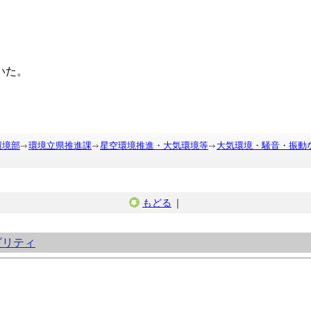
いた。
環境部
環境立県推進課
星空環境推進・大気環境等
大気環境・騒音・振動
もどる
｜
ビリティ