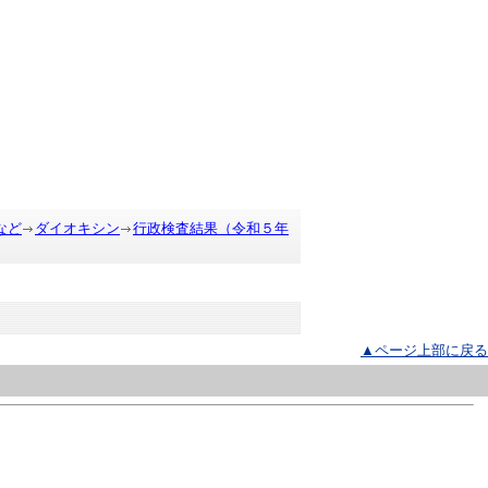
など
ダイオキシン
行政検査結果（令和５年
▲ページ上部に戻る