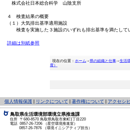
株式会社日本総合科学 山陰支所
４ 検査結果の概要
（１）大気排出基準適用施設
検査を実施した３施設のいずれも排出基準を満たして
詳細は
別紙
参照
現在の位置：
ホーム
県の組織と仕事
生活
度）
と
個人情報保護
|
リンクについて
|
著作権について
|
アクセシ
り
ネ
鳥取県生活環境部環境立県推進課
ッ
住所 〒680-8570
鳥取県鳥取市東町1丁目220
ト
電話
0857-26-7206
（星空環境推進室）
0857-26-7876
（環境イニシアティブ担当）
へ