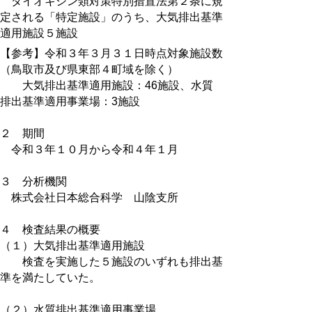
ダイオキシン類対策特別措置法第２条に規
定される「特定施設」のうち、大気排出基準
適用施設５
施設
【参考】令和３年３月３１日時点対象施設数
（鳥取市及び県東部４町域を除く）
大気排出基準適用施設：46施設、水質
排出基準適用事業場：3施設
２ 期間
令和３
年１０月から令和４年１月
３ 分析機関
株式会社日本総合科学 山陰支所
４ 検査結果の概要
（１）大気排出基準適用施設
検査を実施した５施設のいずれも排出基
準を満たしていた。
（２）水質排出基準適用事業場