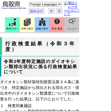
こ
の
ペ
読み上げ
大
元
ー
ジ
を
翻
訳
県外の方へ
分野で探す
組織で探す
防災 緊急
メニュー
す
る
行政検査結果（令和３年
度）
令和3年度特定施設のダイオキシ
ン類排出状況に係る行政検査結果
について
ダイオキシン類対策特別措置法第３４条に基
づき、特定施設から排出される排出ガス・
排
出水中のダイオキシン類濃度について行政検
査を行った結果は、以下のとおりでした。
１ 検査対象施設