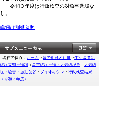
令和３年度は行政検査の対象事業場な
し。
詳細は
別紙
参照
現在の位置：
ホーム
県の組織と仕事
生活環境部
環境立県推進課
星空環境推進・大気環境等
大気環
境・騒音・振動など
ダイオキシン
行政検査結果
（令和３年度）
もどる
｜
▲ページ上部に戻る
と
個人情報保護
|
リンクについて
|
著作権に
り
ついて
|
アクセシビリティ