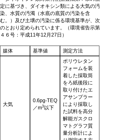
定に基づき、ダイオキシン類による大気の汚
染、水質の汚濁（水底の底質の汚染を含
む。）及び土壌の汚染に係る環境基準が、次
のとおり定められています。（環境省告示第
４６号：平成11年12月27日）
媒体
基準値
測定方法
ポリウレタン
フォームを装
着した採取筒
をろ紙後段に
取り付けたエ
アサンプラー
0.6pg-TEQ
大気
により採取し
3
／m
以下
た試料を高分
解能ガスクロ
マトグラフ質
量分析計によ