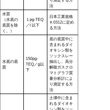
り測定する方
法
水質
日本工業規格
（水底の
１pg-TEQ
Ｋ0312に定め
底質を除
／l 以下
る方法
く。）
底の底質中に
含まれるダイ
オキシン類を
ソックスレー
150pg-
水底の底
抽出し、高分
TEQ／g以
質
解能ガスクロ
下
マトグラフ質
量分析計によ
り測定する方
法
土壌中に含ま
れるダイオキ
シン類をソッ