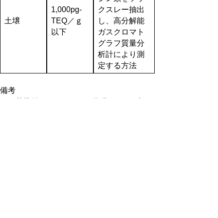
1,000pg-
クスレー抽出
土壌
TEQ／ｇ
し、高分解能
以下
ガスクロマト
グラフ質量分
析計により測
定する方法
備考
１ 基準値は、2,3,7,8－四塩化ジベンゾ－パ
ラ－ジオキシンの毒性に換算した値とする。
２ 大気及び水質（水底の底質を除く。）の
基準値は、年間平均値とする。
３ 土壌にあっては、環境基準が達成されて
いる場合であって、土壌中のダイオキシン類
の量が250pg-TEQ/g以上の場合には、必要な
調査を実施することとする。
▲ページ上部に戻る