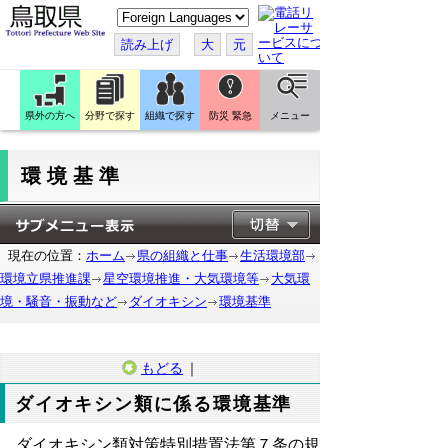
こ
の
ペ
読み上げ
大
元
ー
ジ
を
翻
訳
県外の方へ
分野で探す
組織で探す
防災 緊急
メニュー
す
る
環境基準
現在の位置：
ホーム
県の組織と仕事
生活環境部
環境立県推進課
星空環境推進・大気環境等
大気環
境・騒音・振動など
ダイオキシン
環境基準
もどる
｜
ダイオキシン類に係る環境基準
ダイオキシン類対策特別措置法第７条の規