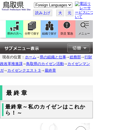
こ
の
ペ
読み上げ
大
元
ー
ジ
を
翻
訳
県外の方へ
分野で探す
組織で探す
防災 緊急
メニュー
す
る
現在の位置：
ホーム
県の組織と仕事
総務部
行財
政改革推進課
鳥取県のカイゼン活動
カイゼンマン
ガ
カイゼンクエスト３
最終章
最終章
最終章～私のカイゼンはこれか
ら！～