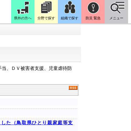
県外の方へ
分野で探す
組織で探す
防災 緊急
メニュー
手当、
ＤＶ被害者支援、
児童虐待防
ました（鳥取県ひとり親家庭等支