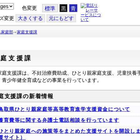
色変更
標準
黒
青
ズ変更
大
きくする
元
にもどす
も家庭部
家庭支援課
家庭支援課
庭支援課は、不妊治療費助成、ひとり親家庭支援、児童扶養
、青少年健全育成などの事業を行っています。
庭支援課の新着情報
鳥取県ひとり親家庭等高等教育進学支援資金について
養育費等に関する弁護士電話相談を行っています
ひとり親家庭への施策等をまとめた支援サイトを開設し
援サイト）