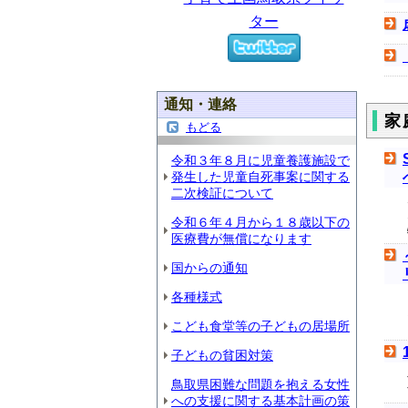
ター
通知・連絡
家
もどる
令和３年８月に児童養護施設で
発生した児童自死事案に関する
二次検証について
令和６年４月から１８歳以下の
医療費が無償になります
国からの通知
各種様式
こども食堂等の子どもの居場所
子どもの貧困対策
鳥取県困難な問題を抱える女性
への支援に関する基本計画の策