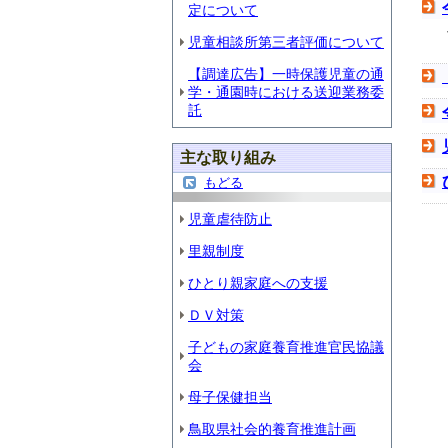
定について
児童相談所第三者評価について
【調達広告】一時保護児童の通
学・通園時における送迎業務委
託
主な取り組み
もどる
児童虐待防止
里親制度
ひとり親家庭への支援
ＤＶ対策
子どもの家庭養育推進官民協議
会
母子保健担当
鳥取県社会的養育推進計画