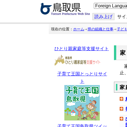
こ
の
ペ
ー
読み上げ
サイ
ジ
を
翻
現在の位置：
ホーム
県の組織と仕事
子ど
訳
す
る
ひとり親家庭等支援サイト
家
止
子育て王国とっとりサイ
ト
家
子育て王国鳥取県ツイッ