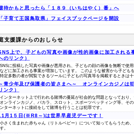
虐待かもと思ったら「１８９（いちはやく）番」へ
「子育て王国鳥取県」フェイスブックページを開設
庭支援課からのおしらせ
SNS上で、子どもの写真や画像が性的画像に加工される
へのリンク）
SNSに投稿した写真や画像が悪用され、子どもの顔の画像を無断で使用
などに加工される事案が増加しています。 このような被害から子どもを
特定多数の者が閲覧できるツールに子どもの写真等を掲載するときは十
～青少年及び保護者の皆さまへ～ オンラインカジノは犯
リンク）
インターネット上で行われる賭博の蔓延が社会的な問題となっており、
オンラインカジノ、バカラ、スロット、スポーツベッティング等、その
ンターネットに接続をして賭博を行うことは犯罪です。
11月1５日(※R8～)は世界早産児デーです！
小さく生まれた赤ちゃん（リトルベビー）について知ってもらうため、
す。