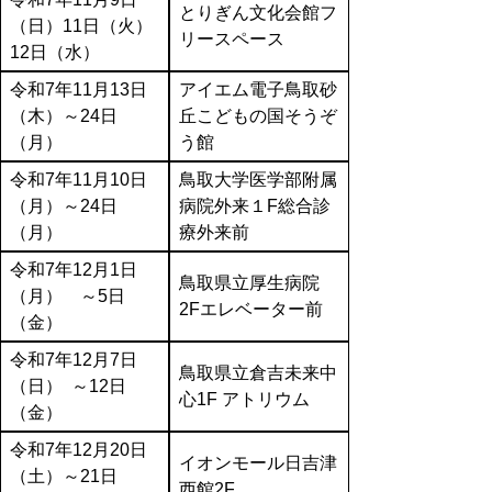
とりぎん文化会館フ
（日）11日（火）
リースペース
12日（水）
令和7年11月13日
アイエム電子鳥取砂
（木）～24日
丘こどもの国そうぞ
（月）
う館
令和7年11月10日
鳥取大学医学部附属
（月）～24日
病院外来１F総合診
（月）
療外来前
令和7年12月1日
鳥取県立厚生病院
（月） ～5日
2Fエレベーター前
（金）
令和7年12月7日
鳥取県立倉吉未来中
（日） ～12日
心1F アトリウム
（金）
令和7年12月20日
イオンモール日吉津
（土）～21日
西館2F