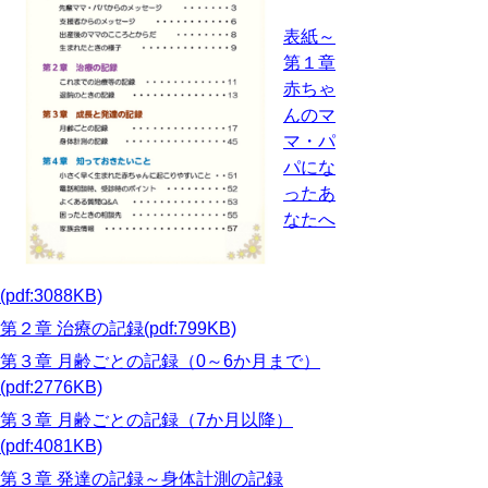
表紙～
第１章
赤ちゃ
んのマ
マ・パ
パにな
ったあ
なたへ
(pdf:3088KB)
第２章 治療の記録(pdf:799KB)
第３章 月齢ごとの記録（0～6か月まで）
(pdf:2776KB)
第３章 月齢ごとの記録（7か月以降）
(pdf:4081KB)
第３章 発達の記録～身体計測の記録