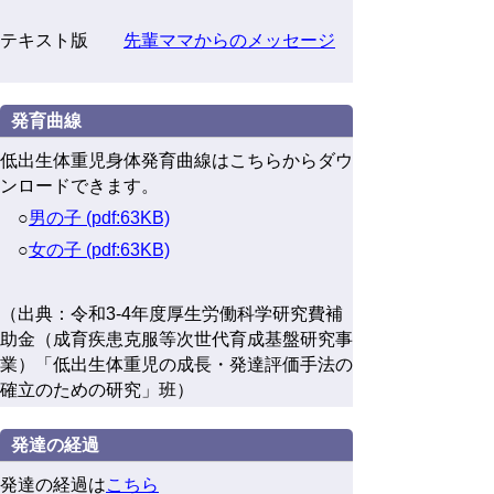
テキスト版
先輩ママからのメッセージ
発育曲線
低出生体重児身体発育曲線はこちらからダウ
ンロードできます。
○
男の子 (pdf:63KB)
○
女の子 (pdf:63KB)
（出典：令和3-4年度厚生労働科学研究費補
助金（成育疾患克服等次世代育成基盤研究事
業）「低出生体重児の成長・発達評価手法の
確立のための研究」班）
発達の経過
発達の経過は
こちら