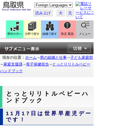
こ
の
ペ
読み上げ
大
元
ー
ジ
を
翻
訳
県外の方へ
分野で探す
組織で探す
防災 緊急
メニュー
す
る
現在の位置：
ホーム
県の組織と仕事
子ども家庭部
家庭支援課
母子保健担当
とっとりリトルベビー
ハンドブック
とっとりリトルベビーハ
ンドブック
11月17日は世界早産児デー
です！