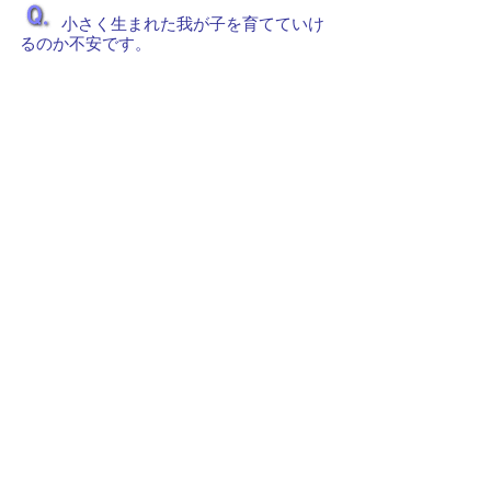
小さく生まれた我が子を育てていけ
るのか不安です。
薬がうまく飲めるか心配です。
退院後のかかりつけ医はどう決めた
らよいですか。
次の一覧へ
県内の家族会情報
○鳥取リトルベビーサークルcuddle～カド
ル～