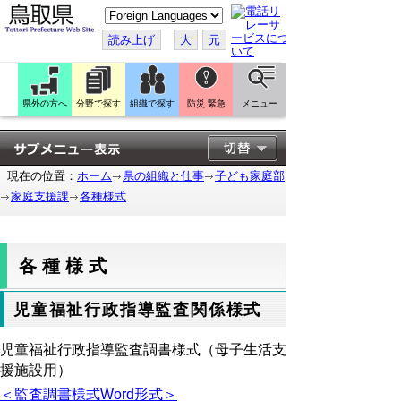
こ
の
ペ
読み上げ
大
元
ー
ジ
を
翻
訳
県外の方へ
分野で探す
組織で探す
防災 緊急
メニュー
す
る
現在の位置：
ホーム
県の組織と仕事
子ども家庭部
家庭支援課
各種様式
各種様式
児童福祉行政指導監査関係様式
児童福祉行政指導監査調書様式（母子生活支
援施設用）
＜監査調書様式Word形式＞