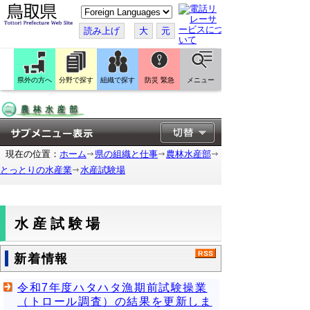
こ
の
ペ
読み上げ
大
元
ー
ジ
を
翻
訳
県外の方へ
分野で探す
組織で探す
防災 緊急
メニュー
す
る
現在の位置：
ホーム
県の組織と仕事
農林水産部
とっとりの水産業
水産試験場
水産試験場
新着情報
令和7年度ハタハタ漁期前試験操業
（トロール調査）の結果を更新しま