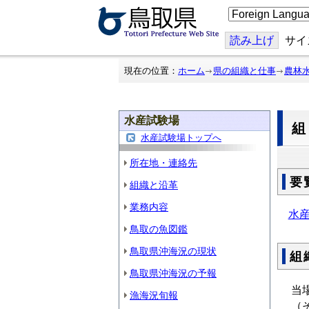
こ
の
ペ
ー
読み上げ
サイ
ジ
を
翻
現在の位置：
ホーム
県の組織と仕事
農林
訳
す
る
水産試験場
水産試験場トップへ
所在地・連絡先
要
組織と沿革
業務内容
水産
鳥取の魚図鑑
鳥取県沖海況の現状
組
鳥取県沖海況の予報
当
漁海況旬報
（