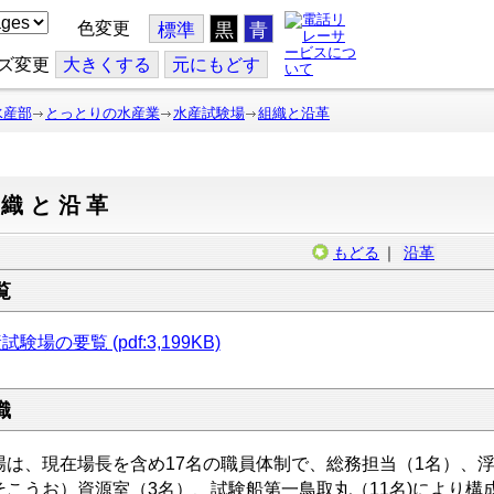
色変更
標準
黒
青
ズ変更
大
きくする
元
にもどす
水産部
とっとりの水産業
水産試験場
組織と沿革
組織と沿革
もどる
｜
沿革
覧
試験場の要覧 (pdf:3,199KB)
織
場は、現在場長を含め17名の職員体制で、総務担当（1名）、
そこうお）資源室（3名）、試験船第一鳥取丸（11名)により構