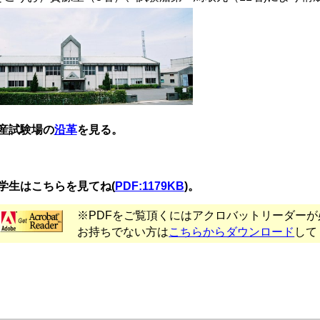
産試験場の
沿革
を見る。
学生はこちらを見てね(
PDF:1179KB
)。
※PDFをご覧頂くにはアクロバットリーダーが
お持ちでない方は
こちらからダウンロード
して