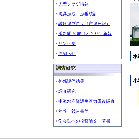
大型クラゲ情報
漁具漁法・漁獲統計
試験場ブログ（市場日記）
浜新聞 魚取（ととり）新報
リンク集
お知らせ
水
調査研究
小
外部評価結果
調査研究
中海水産資源生産力回復調査
年報・報告書等
学会誌への投稿論文・著書