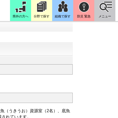
県外の方へ
分野で探す
組織で探す
防災 緊急
メニュー
浮魚（うきうお）資源室（2名）、底魚
成されています。