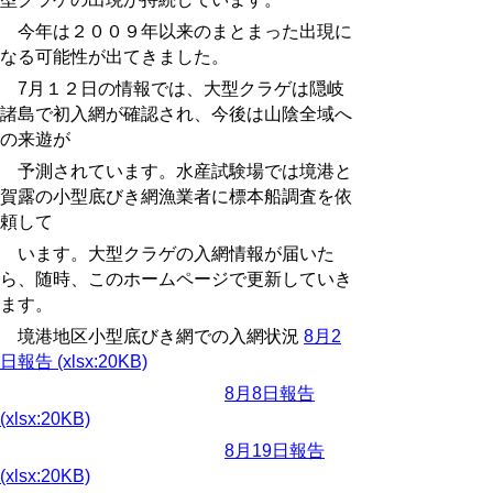
今年は２００９年以来のまとまった出現に
なる可能性が出てきました。
7月１２日の情報では、大型クラゲは隠岐
諸島で初入網が確認され、今後は山陰全域へ
の来遊が
予測されています。水産試験場では境港と
賀露の小型底びき網漁業者に標本船調査を依
頼して
います。大型クラゲの入網情報が届いた
ら、随時、このホームページで更新していき
ます。
境港地区小型底びき網での入網状況
8月2
日報告 (xlsx:20KB)
8月8日報告
(xlsx:20KB)
8月19日報告
(xlsx:20KB)