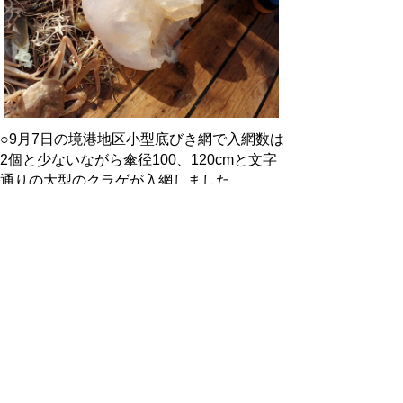
○9月7日の境港地区小型底びき網で入網数は
2個と少ないながら傘径100、120cmと文字
通りの大型のクラゲが入網しました。
境港地区小型底びき網での入網状況
(xlsx:141KB)
【参考2：令和3年度の調査結果】
●鳥取県水産試験場の来遊状況把握手法●
１ 標本船調査
８月～１１月の４カ月間、賀露地区、境港
地区の小型底びき網漁船各１隻に標本船調査
をお願いしています。大型クラゲ入網時等に