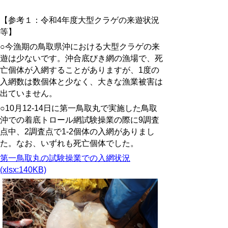
【参考１：令和4年度大型クラゲの来遊状況
等】
○今漁期の鳥取県沖における大型クラゲの来
遊は少ないです。沖合底びき網の漁場で、死
亡個体が入網することがありますが、1度の
入網数は数個体と少なく、大きな漁業被害は
出ていません。
○10月12-14日に第一鳥取丸で実施した鳥取
沖での着底トロール網試験操業の際に9調査
点中、2調査点で1‐2個体の入網がありまし
た。なお、いずれも死亡個体でした。
第一鳥取丸の試験操業での入網状況
(xlsx:140KB)