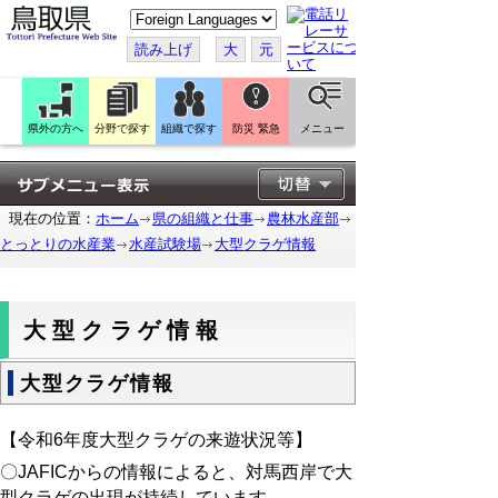
こ
の
ペ
読み上げ
大
元
ー
ジ
を
翻
訳
県外の方へ
分野で探す
組織で探す
防災 緊急
メニュー
す
る
現在の位置：
ホーム
県の組織と仕事
農林水産部
とっとりの水産業
水産試験場
大型クラゲ情報
大型クラゲ情報
大型クラゲ情報
【令和6年度大型クラゲの来遊状況等】
〇JAFICからの情報によると、対馬西岸で大
型クラゲの出現が持続しています。