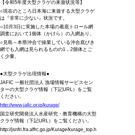
【令和5年度大型クラゲの来遊状況等】
○現在のところ日本海に来遊する大型クラゲ
は『非常に少ない』状況です。
○10月3日に実施した本場の着底トロール網
調査において1個体（かけら）の入網あり。
○見島～本県沖合で操業している沖合底びき
網でも入網は見られるものの1，2個体とご
く少量。
●大型クラゲ出現情報●
JAFIC 一般社団法人 漁場情報サービスセン
ターの大型クラゲ情報（下記URL）をご覧
ください。
http://www.jafic.or.jp/kurage/
国立研究開発法人水産研究・教育機構の大型
クラゲ情報（下記URL）をご覧ください。
http://jsnfri.fra.affrc.go.jp/Kurage/kurage_top.html