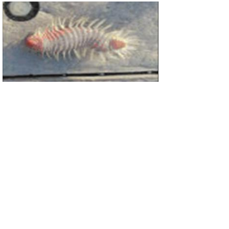
境水道で釣りあげられたウミケムシ
例
▲ページ上部に戻る
と
個人情報保護
|
リンクについて
|
著作権に
り
ついて
|
アクセシビリティ
ネ
ッ
鳥取県水産試験場
住所 〒684-0046
ト