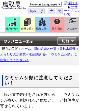
こ
の
ペ
読み上げ
大
元
ー
ジ
を
翻
訳
県外の方へ
分野で探す
組織で探す
防災 緊急
メニュー
す
る
現在の位置：
ホーム
県の組織と仕事
農林水産部
とっとりの水産業
水産試験場
「ウミケムシ類」に
注意してください！
ウミケムシ類に注意してくださ
い！
境水道で釣りをされる方から、「ウミケム
シが多い。刺されると危ない。」と数件声が
寄せられています。