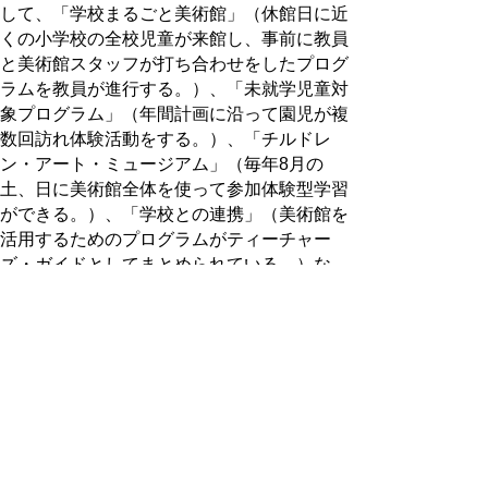
して、「学校まるごと美術館」（休館日に近
くの小学校の全校児童が来館し、事前に教員
と美術館スタッフが打ち合わせをしたプログ
ラムを教員が進行する。）、「未就学児童対
象プログラム」（年間計画に沿って園児が複
数回訪れ体験活動をする。）、「チルドレ
ン・アート・ミュージアム」（毎年8月の
土、日に美術館全体を使って参加体験型学習
ができる。）、「学校との連携」（美術館を
活用するためのプログラムがティーチャー
ズ・ガイドとしてまとめられている。）な
ど、子どもたちのためのプログラムがたくさ
ん用意されていることがわかりました。県立
美術館ではラーニングセンターとしての機能
を大切にしたいと考えて取り組んでいこうと
していますので、同じような志に共感いたし
ました。
9月29日には、「じゆう劇場」の公演が米