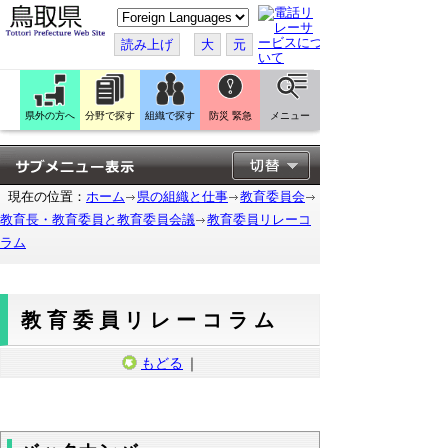
こ
の
ペ
読み上げ
大
元
ー
ジ
を
翻
訳
県外の方へ
分野で探す
組織で探す
防災 緊急
メニュー
す
る
現在の位置：
ホーム
県の組織と仕事
教育委員会
教育長・教育委員と教育委員会議
教育委員リレーコ
ラム
教育委員リレーコラム
もどる
｜