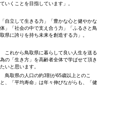
ていくことを目指しています」。
「自立して生きる力」「豊かな心と健やかな
体」「社会の中で支え合う力」「ふるさと鳥
取県に誇りを持ち未来を創造する力」。
これから鳥取県に暮らして良い人生を送る
為の「生き方」を高齢者全体で学ばせて頂き
たいと思います。
鳥取県の人口の約3割が65歳以上とのこ
と、「平均寿命」は年々伸びながらも、「健
康寿命」をさらに伸ばす必要に迫られてお
り、これは私だけでなく社会的に高齢者やご
家族、ご近所の方にも共通の課題です。
鳥取県教育振興基本計画は学校の教育現場
では勿論ですが、生涯教育としても県民の皆
さんの意識に向けて有効活用されるべきで、
ホームページをご覧になられない方の為に紙