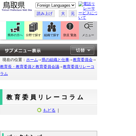
こ
の
ペ
読み上げ
大
元
ー
ジ
を
翻
訳
県外の方へ
分野で探す
組織で探す
防災 緊急
メニュー
す
る
現在の位置：
ホーム
県の組織と仕事
教育委員会
教育長・教育委員と教育委員会議
教育委員リレーコ
ラム
教育委員リレーコラム
もどる
｜