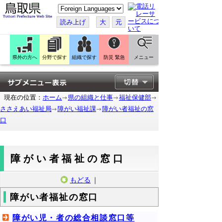
こ
の
ペ
読み上げ
大
元
ー
ジ
を
翻
訳
県外の方へ
分野で探す
組織で探す
防災 緊急
メニュー
す
る
現在の位置：
ホーム
県の組織と仕事
福祉保健部
ささえあい福祉局
障がい福祉課
障がい者福祉の窓
口
障がい者福祉の窓口
もどる
｜
障がい者福祉の窓口
障がい児・者の総合相談窓口等