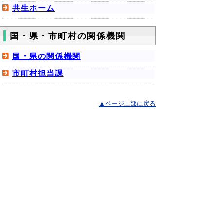
共生ホーム
国・県・市町村の関係機関
国・県の関係機関
市町村担当課
▲ページ上部に戻る
と
個人情報保護
|
リンクについて
|
著作権に
り
ついて
|
アクセシビリティ
ネ
鳥取県福祉保健部ささえあい福祉局
ッ
障がい福祉課
住所 〒680-8570
ト
鳥取県鳥取市東町1丁目220
へ
電話 「
窓口・連絡先
」をご覧ください。
ファクシミリ 0857-26-8136
の