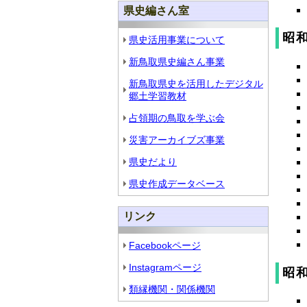
県史編さん室
昭和
県史活用事業について
新鳥取県史編さん事業
新鳥取県史を活用したデジタル
郷土学習教材
占領期の鳥取を学ぶ会
災害アーカイブズ事業
県史だより
県史作成データベース
リンク
Facebookページ
Instagramページ
昭和
類縁機関・関係機関