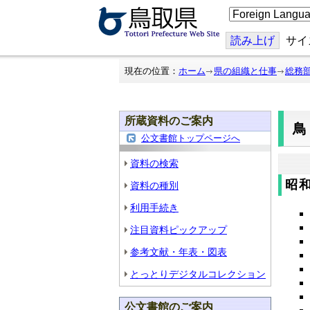
こ
の
ペ
ー
読み上げ
サイ
ジ
を
翻
現在の位置：
ホーム
県の組織と仕事
総務
訳
す
る
所蔵資料のご案内
鳥
公文書館トップページへ
資料の検索
昭和
資料の種別
利用手続き
注目資料ピックアップ
参考文献・年表・図表
とっとりデジタルコレクション
公文書館のご案内