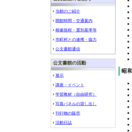
当館のご紹介
開館時間・交通案内
根拠規程・選別基準等
市町村との連携・協力
公文書館通信
公文書館の活動
昭和
展示
講座・イベント
学習教材（自由研究）
写真パネルの貸し出し
刊行物の販売
活動日誌