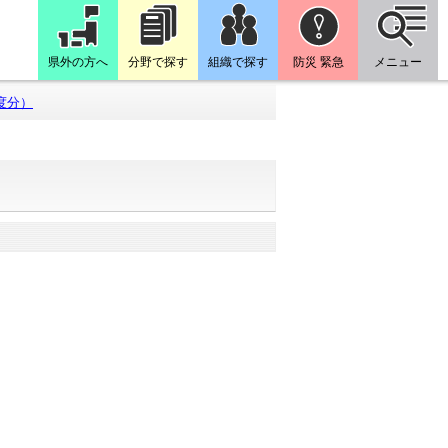
県外の方へ
分野で探す
組織で探す
防災 緊急
メニュー
度分）