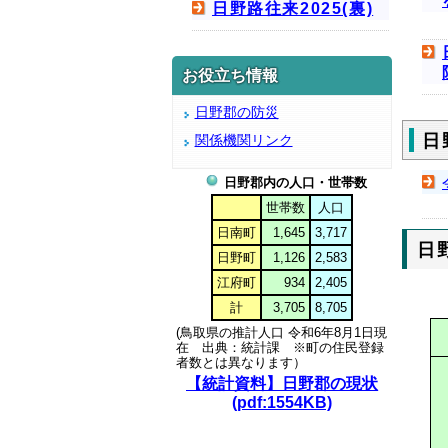
日野路往来2025(裏)
お役立ち情報
日野郡の防災
日
関係機関リンク
日野郡内の人口・世帯数
世帯数
人口
日南町
1,645
3,717
日
日野町
1,126
2,583
江府町
934
2,405
計
3,705
8,705
(鳥取県の推計人口 令和6年8月1日現
在 出典：統計課 ※
町の住民登録
者数とは異なります）
【統計資料】日野郡の現状
(pdf:1554KB)