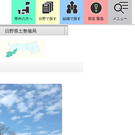
県外の方へ
分野で探す
組織で探す
防災 緊急
メニュー
日野県土整備局