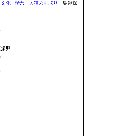
文化
観光
犬猫の引取り
鳥獣保
可
産振興
進
援