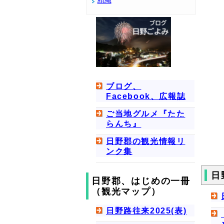
組織
ブログ、
Facebook、広報誌
ご当地グルメ『たた
らんち』
日野郡の観光情報リ
ンク集
日
日野郡、はじめの一冊
（観光マップ）
日野路往来2025(表)