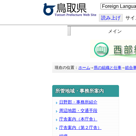
こ
の
ペ
ー
読み上げ
サイ
ジ
を
翻
メイン
訳
す
る
現在の位置：
ホーム
県の組織と仕事
総合
所管地域・事務所案内
日野郡・事務所紹介
周辺地図・交通手段
庁舎案内（本庁舎）
庁舎案内（第２庁舎）