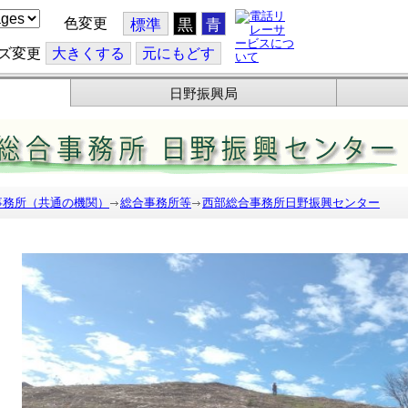
色変更
標準
黒
青
ズ変更
大
きくする
元
にもどす
日野振興局
事務所（共通の機関）
総合事務所等
西部総合事務所日野振興センター