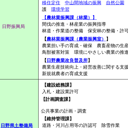
移住定住
中山間地域の振興
自然公園
護
環境学習
【農林業振興課（林業）】
間伐の推進・林産業の振興指導
日野振興局
林道・作業道の整備 保安林の整備・許
【
農林業振興課（農業振興室）
】
農業担い手の育成・確保 農畜産物の生
鳥獣被害対策 環境にやさしい農業の推
【
日野農業改良普及所
】
農業生産技術向上・経営改善に関する支
新規就農者の育成支援
【建設総務課】
入札・建設業許可
【計画調査課】
公共事業の計画・調査
【維持管理課】
道路・河川占用等の許認可 除雪作業
日野県土整備局