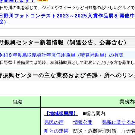
を開催します！
日野川の風を感じて、ジビエやスイーツなど日野郡のおいしいグルメで
日野川フォトコンテスト2023～2025入賞作品展を開
院）
野振興センター新着情報（調達公告、公募含む）
令和８年度鳥取県会計年度任用職員（積算補助員）の募集
日野県土整備局では随時、積算補助員として勤務いただける方を募集し
野振興センターの主な業務および各課・所へのリン
組織
業務内
【地域振興課】
■
総合案内
県民の声
情報公開
県税に関する
町との連携
防災・危機管理対策 庁舎