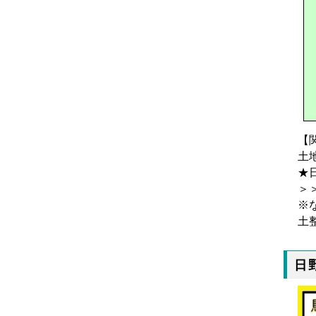
【
土
★
＞
※
土
日