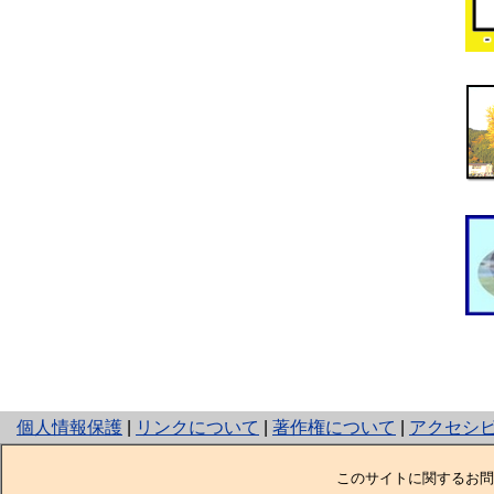
と
個人情報保護
|
リンクについて
|
著作権について
|
アクセシ
り
ネ
このサイトに関するお問
ッ