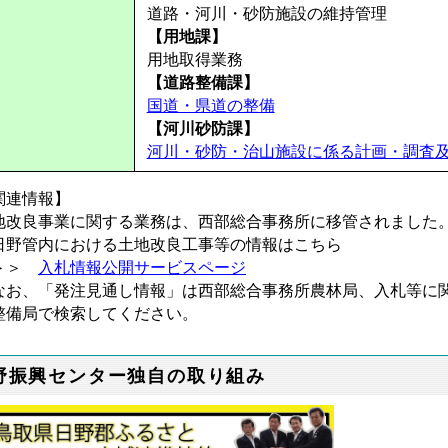
道路・河川・砂防施設の維持管理
【用地課】
用地取得業務
【道路整備課】
国道・県道の整備
【河川砂防課】
河川・砂防・治山施設に係る計画・調査
関連情報】
地改良事業に関する業務は、西部総合事務所に移管されました
日野管内における土地改良工事等の情報はこちら
＞＞
入札情報公開サービスページ
なお、「発注見通し情報」は西部総合事務所農林局、入札等に
整備局で検索してください。
野振興センター独自の取り組み