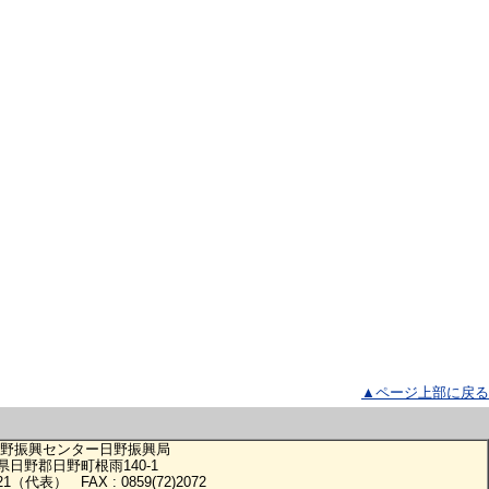
▲ページ上部に戻る
野振興センター日野振興局
鳥取県日野郡日野町根雨140-1
)0321（代表） FAX : 0859(72)2072