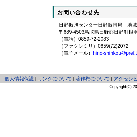
お問い合わせ先
日野振興センター日野振興局 地域
〒689-4503鳥取県日野郡日野町根雨1
（電話）
0859-72-2083
（ファクシミリ）0859(72)2072
（電子メール）
hino-shinkou@pref.tot
と
個人情報保護
|
リンクについて
|
著作権について
|
アクセシ
り
Copyright(C) 
ネ
ッ
ト
へ
の