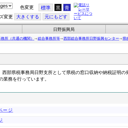
色変更
標準
黒
青
ズ変更
大
きくする
元
にもどす
日野振興局
事務所（共通の機関）
総合事務所等
西部総合事務所日野振興センター
県
西部県税事務局日野支所として県税の窓口収納や納税証明の
の業務を行っています。
ページ
ジ