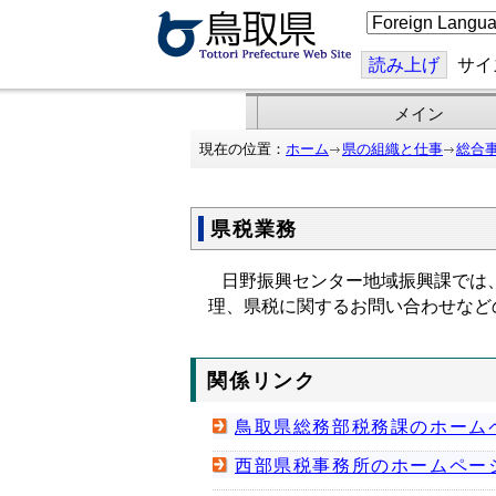
こ
の
ペ
ー
読み上げ
サイ
ジ
を
翻
メイン
訳
す
現在の位置：
ホーム
県の組織と仕事
総合
る
県税業務
日野振興センター地域振興課では、
理、県税に関するお問い合わせなど
関係リンク
鳥取県総務部税務課のホーム
西部県税事務所のホームペー