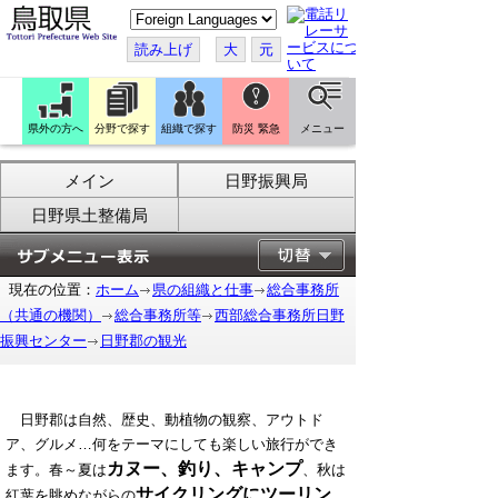
こ
の
ペ
読み上げ
大
元
ー
ジ
を
翻
訳
県外の方へ
分野で探す
組織で探す
防災 緊急
メニュー
す
る
メイン
日野振興局
日野県土整備局
現在の位置：
ホーム
県の組織と仕事
総合事務所
（共通の機関）
総合事務所等
西部総合事務所日野
振興センター
日野郡の観光
日野郡は自然、歴史、動植物の観察、アウトド
ア、グルメ…何をテーマにしても楽しい旅行ができ
カヌー、釣り、キャンプ
ます。春～夏は
、秋は
サイクリングにツーリン
紅葉を眺めながらの