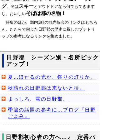
グ
スキー
、冬は
とアウトドアなら何でもできます
そばは郡の名物！
し、おいしい
特集のほか、郡内3町の観光協会のリンクはもちろ
ん、たたらで栄えた日野郡の歴史に親しむプチトリ
ップの参考になるリンクを集めました。
日野郡 シーズン別・名所ピック
アップ！
夏…ほたるの光か、祭りの灯りか。
秋晴れの日野郡は来ないと損。
まっしろ、雪の日野郡。
季節の話題の参考に…ブログ『日野
ごよみ』
日野郡初心者の方へ…♪ 定番パ