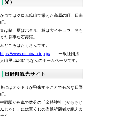
光）
かつてはクロム鉱山で栄えた高原の町、日南
町。
春は藤、夏はホタル、秋は大イチョウ、冬も
また見事な石霞渓。
みどころはたくさんです。
https://www.nichinan-trip.jp/
一般社団法
人山里Loadにちなんのホームページです。
日野町観光サイト
冬にはオシドリが飛来することで有名な日野
町。
根雨駅から車で数分の「金持神社（かもちじ
んじゃ）」には宝くじの当選祈願者が絶えま
せん。