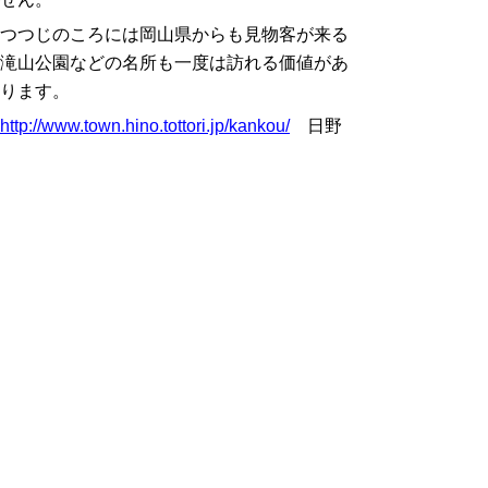
つつじのころには岡山県からも見物客が来る
滝山公園などの名所も一度は訪れる価値があ
ります。
http://www.town.hino.tottori.jp/kankou/
日野
町観光協会のホームページです。
奥大山物語（江府町の観光）
水も森も豊かな町、江府町。美しい伯耆富
士とはまた違う勇壮な大山南壁を見に行きま
せんか。
山の中とは思えないほど開けたところもあ
り、道路は広く走りやすいので、ドライブ・
ツーリング先としても人気です。
https://www.town-kofu.jp/kanko/
江府町役
場公式観光サイトです。