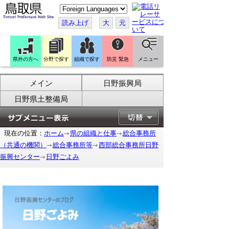
こ
の
ペ
読み上げ
大
元
ー
ジ
を
翻
訳
県外の方へ
分野で探す
組織で探す
防災 緊急
メニュー
す
る
メイン
日野振興局
日野県土整備局
現在の位置：
ホーム
県の組織と仕事
総合事務所
（共通の機関）
総合事務所等
西部総合事務所日野
振興センター
日野ごよみ